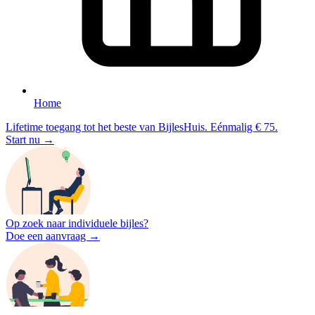
Home
Lifetime toegang tot het beste van BijlesHuis. Eénmalig € 75.
Start nu →
Op zoek naar individuele bijles?
Doe een aanvraag →