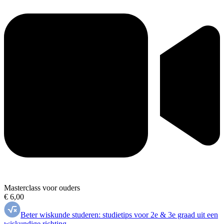
Masterclass voor ouders
€ 6,00
Beter wiskunde studeren: studietips voor 2e & 3e graad uit een
wiskundige richting