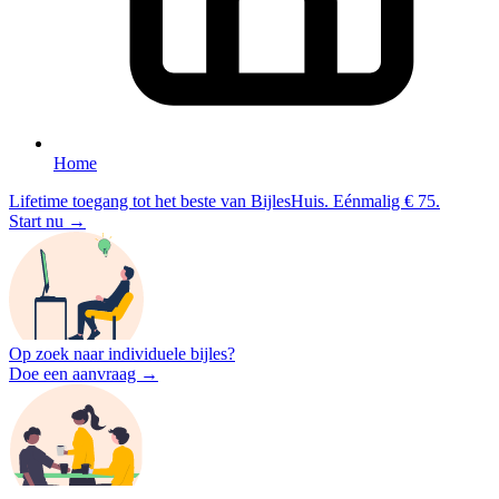
Home
Lifetime toegang tot het beste van BijlesHuis. Eénmalig € 75.
Start nu →
Op zoek naar individuele bijles?
Doe een aanvraag →