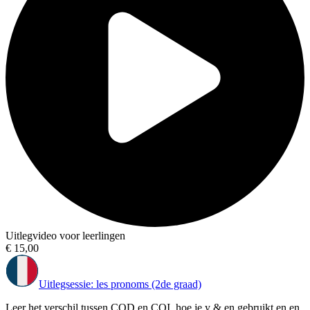
Uitlegvideo voor leerlingen
€ 15,00
Uitlegsessie: les pronoms (2de graad)
Leer het verschil tussen COD en COI, hoe je y & en gebruikt en en