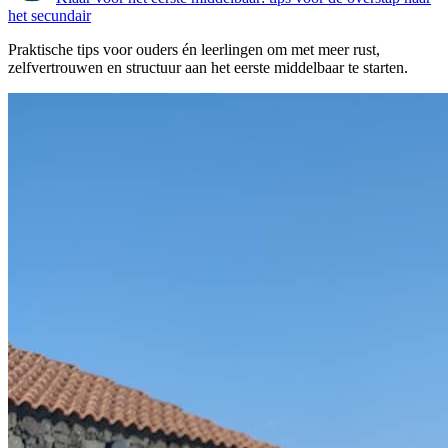
het secundair
Praktische tips voor ouders én leerlingen om met meer rust,
zelfvertrouwen en structuur aan het eerste middelbaar te starten.