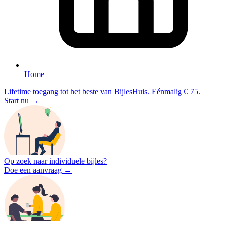
Home
Lifetime toegang tot het beste van BijlesHuis. Eénmalig € 75.
Start nu →
Op zoek naar individuele bijles?
Doe een aanvraag →