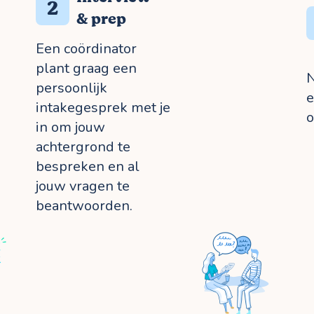
2
& prep
Een coördinator
plant graag een
N
persoonlijk
e
intakegesprek met je
o
in om jouw
achtergrond te
bespreken en al
jouw vragen te
beantwoorden.