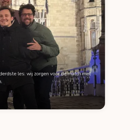
nderdste les: wij zorgen voor de match met
n.