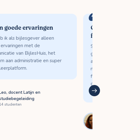
en goede ervaringen
Geweldig dat ik 
focussen op lesg
b ik als bijlesgever alleen
ervaringen met de
Studenten vragen wel e
icatie van BijlesHuis, het
gewoon zelf bijles gev
m aan administratie en super
altijd uit hoe blij ik er
leerplatform.
niet aan PR en studen
financiën hoef te doen
geweldig het is dat ik
focussen op lesgeven e
Leo, docent Latijn en
studiebegeleiding
14 studenten
Rohaa, scriptiebe
138 studenten