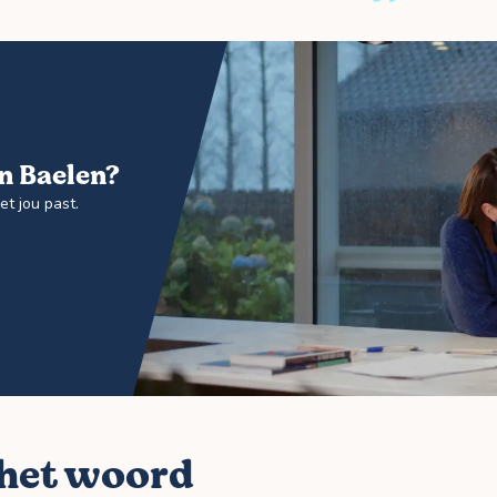
in Baelen?
t jou past.
 het woord