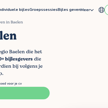
ndividuele bijles
Groepssessies
Bijles geven
Meer
ven in Baelen
elen
egio Baelen die het
+ bijlesgevers
die
dien bij volgens je
p.
oed voor je cv