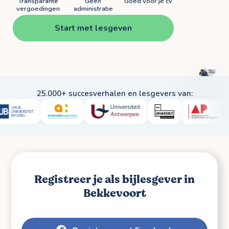
Transparante
Geen
Goed voor je cv
vergoedingen
administratie
Start met lesgeven
BEKIJ
VIDE
25.000+ succesverhalen en lesgevers van:
Registreer je als bijlesgever in
Bekkevoort