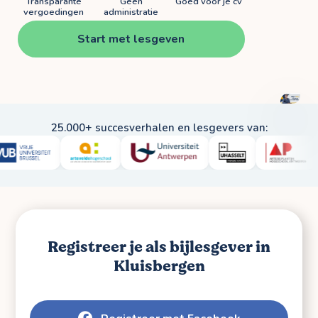
Transparante
Geen
Goed voor je cv
vergoedingen
administratie
Start met lesgeven
BEKIJ
VIDE
25.000+ succesverhalen en lesgevers van:
Registreer je als bijlesgever in
Kluisbergen