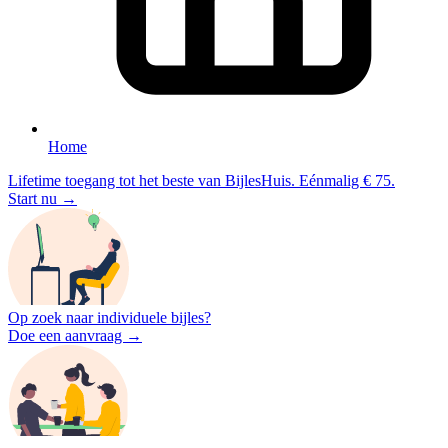
Home
Lifetime toegang tot het beste van BijlesHuis. Eénmalig € 75.
Start nu →
Op zoek naar individuele bijles?
Doe een aanvraag →