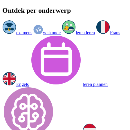
Ontdek per onderwerp
examens
wiskunde
leren leren
Frans
Engels
leren plannen