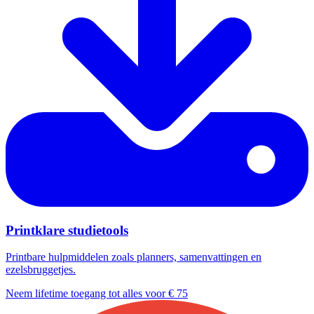
Printklare studietools
Printbare hulpmiddelen zoals planners, samenvattingen en
ezelsbruggetjes.
Neem lifetime toegang tot alles voor € 75