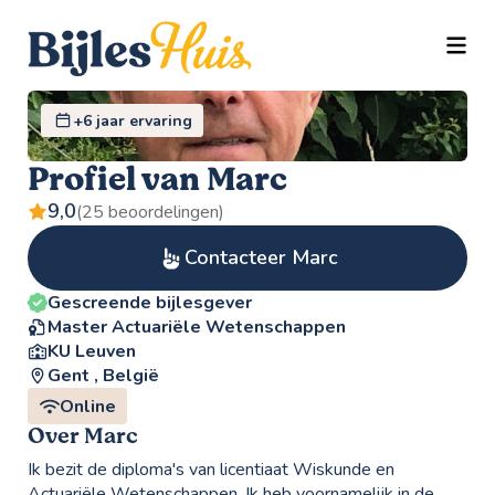
TOGG
+6 jaar ervaring
Profiel van Marc
9,0
(25 beoordelingen)
Contacteer Marc
Gescreende bijlesgever
Master Actuariële Wetenschappen
KU Leuven
Gent , België
Online
Over Marc
Ik bezit de diploma's van licentiaat Wiskunde en
Actuariële Wetenschappen. Ik heb voornamelijk in de