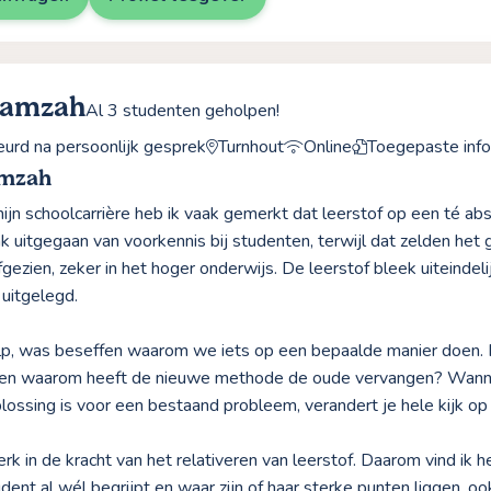
Hamzah
Al 3 studenten geholpen!
rd na persoonlijk gesprek
Turnhout
Online
Toegepaste info
amzah
jn schoolcarrière heb ik vaak gemerkt dat leerstof op een té ab
k uitgegaan van voorkennis bij studenten, terwijl dat zelden het 
fgezien, zeker in het hoger onderwijs. De leerstof bleek uiteinde
 uitgelegd.
lp, was beseffen waarom we iets op een bepaalde manier doen.
 en waarom heeft de nieuwe methode de oude vervangen? Wannee
plossing is voor een bestaand probleem, verandert je hele kijk op 
erk in de kracht van het relativeren van leerstof. Daarom vind ik 
dent al wél begrijpt en waar zijn of haar sterke punten liggen, o