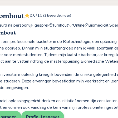
Rombout
8,6/10
(3 beoordelingen)
rd na persoonlijk gesprek
Turnhout
Online
Biomedical Scie
ombout
n een professionele bachelor in de Biotechnologie, een opleiding 
e doorliep. Binnen mijn studentengroep nam ik vaak spontaan d
r voor medestudenten. Tijdens mijn laatste bachelorjaar kreeg 
ect aan te vatten richting de masteropleiding Biomedische Weten
universitaire opleiding kreeg ik bovendien de unieke gelegenheid
te studeren. Deze ervaringen bevestigden mijn veerkracht en leer
nde omgevingen.
heid, oplossingsgericht denken en initiatief nemen zijn constant
ct en vormen ook vandaag de kern van mijn professionele ingeste
anvragen
Profiel lesgever