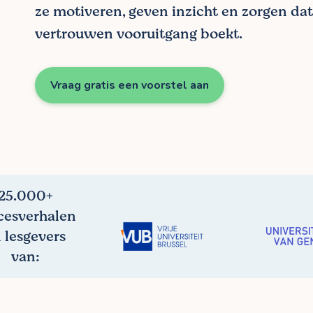
ze motiveren, geven inzicht en zorgen dat 
vertrouwen vooruitgang boekt.
Vraag gratis een voorstel aan
25.000+
cesverhalen
 lesgevers
van: