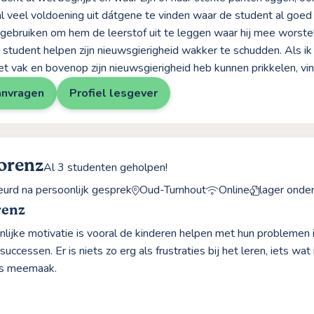
aal veel voldoening uit dátgene te vinden waar de student al goed i
e gebruiken om hem de leerstof uit te leggen waar hij mee worstel
e student helpen zijn nieuwsgierigheid wakker te schudden. Als ik
et vak en bovenop zijn nieuwsgierigheid heb kunnen prikkelen, vin
anvragen
Profiel lesgever
orenz
Al 3 studenten geholpen!
rd na persoonlijk gesprek
Oud-Turnhout
Online
lager onde
renz
nlijke motivatie is vooral de kinderen helpen met hun problemen
successen. Er is niets zo erg als frustraties bij het leren, iets wat 
ks meemaak.