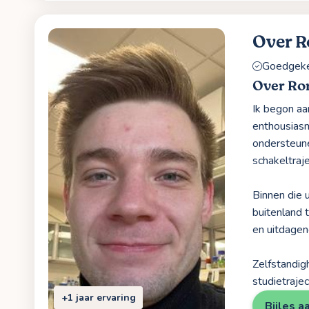
Over 
Goedgekeu
Over R
Ik begon aa
enthousiasm
ondersteune
schakeltraj
Binnen die 
buitenland 
en uitdage
Zelfstandig
studietraje
+1 jaar ervaring
Bijles a