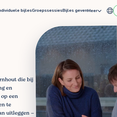
ndividuele bijles
Groepssessies
Bijles geven
Meer
rnhout die bij
ing en
n op een
en te
n uitleggen –