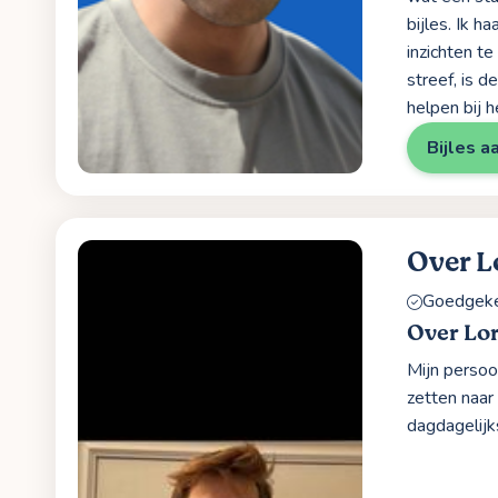
bijles. Ik h
inzichten t
streef, is d
helpen bij h
Bijles a
Over L
Goedgekeu
Over Lo
Mijn persoo
zetten naar 
dagdagelij