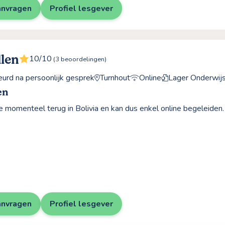
anvragen
Profiel lesgever
llen
10/10
(3 beoordelingen)
rd na persoonlijk gesprek
Turnhout
Online
Lager Onderwij
en
e momenteel terug in Bolivia en kan dus enkel online begeleiden.
anvragen
Profiel lesgever