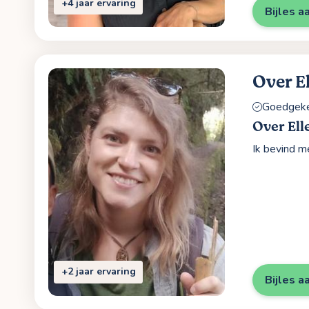
+4 jaar ervaring
Bijles a
Over E
Goedgekeu
Over Ell
Ik bevind m
+2 jaar ervaring
Bijles a