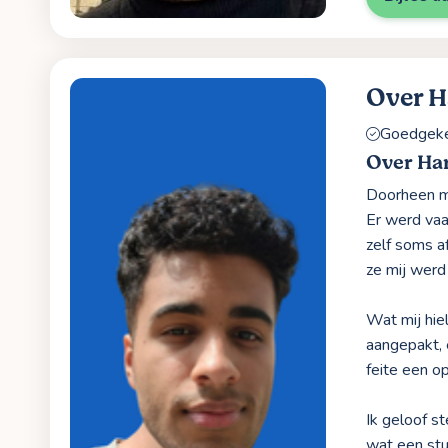
Over 
Goedgekeu
Over H
Doorheen mi
Er werd vaa
zelf soms a
ze mij werd
Wat mij hie
aangepakt,
feite een o
Ik geloof st
wat een stu