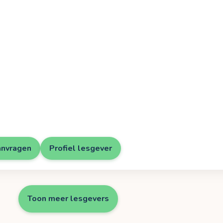
anvragen
Profiel lesgever
Toon meer lesgevers