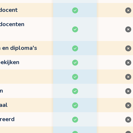
 docent
 docenten
n en diploma's
ekijken
en
aal
treerd