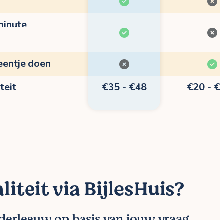
minute
eentje doen
teit
€35 - €48
€20 - 
liteit via BijlesHuis?
nderleeuw op basis van jouw vraag.