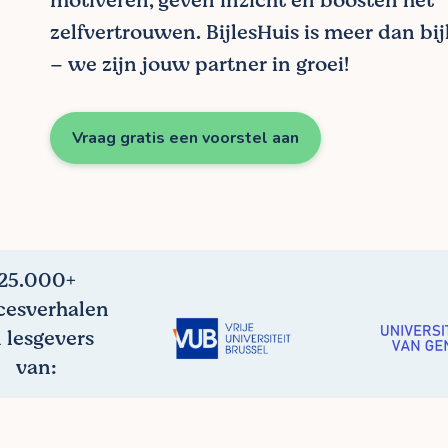
motiveren, geven inzicht en boosten het
zelfvertrouwen. BijlesHuis is meer dan bijl
– we zijn jouw partner in groei!
Vraag gratis een voorstel aan
25.000+
cesverhalen
 lesgevers
van: