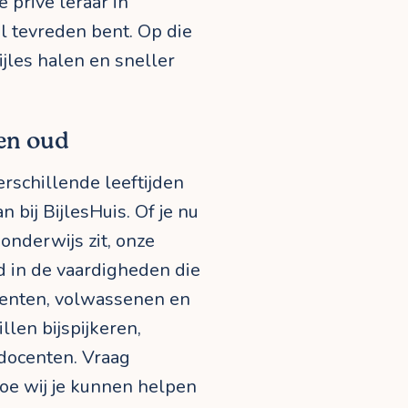
 privé leraar in
l tevreden bent. Op die
ijles halen en sneller
 en oud
rschillende leeftijden
bij BijlesHuis. Of je nu
onderwijs zit, onze
rd in de vaardigheden die
udenten, volwassenen en
len bijspijkeren,
docenten. Vraag
 hoe wij je kunnen helpen