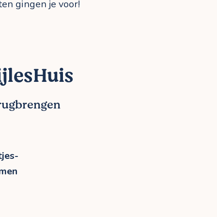
ten gingen je voor!
jlesHuis
erugbrengen
jes-
rmen