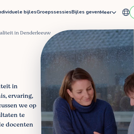
ndividuele bijles
Groepssessies
Bijles geven
Meer
scaliteit in Denderleeuw
teit in
s, ervaring,
ocussen we op
ltaten te
de docenten