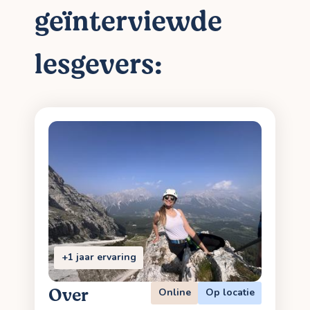
geïnterviewde
lesgevers:
+1 jaar ervaring
Over
Online
Op locatie