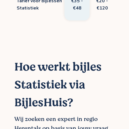
Tarief voor bijlessen
€35 -
€20 -
Statistiek
€48
€120
Hoe werkt bijles
Statistiek via
BijlesHuis?
Wij zoeken een expert in regio
Herentals op basis van jouw vraag.