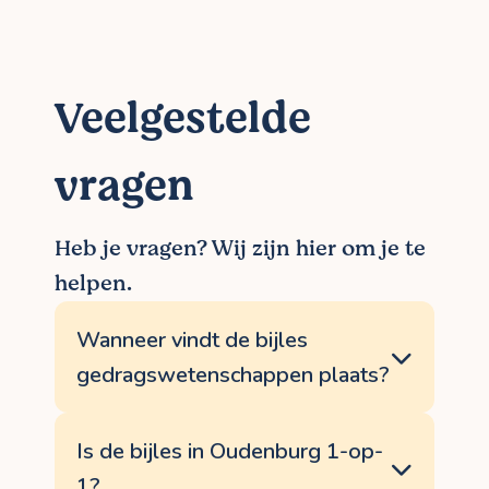
Veelgestelde
vragen
Heb je vragen? Wij zijn hier om je te
helpen.
Wanneer vindt de bijles
gedragswetenschappen plaats?
Je kiest helemaal zelf op welke dagen en
tijdstippen je bijles
Is de bijles in Oudenburg 1-op-
gedragswetenschappen in Oudenburg
1?