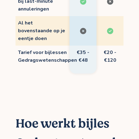
bij last-minute
annuleringen
Al het
bovenstaande op je
eentje doen
Tarief voor bijlessen
€35 -
€20 -
Gedragswetenschappen
€48
€120
Hoe werkt bijles