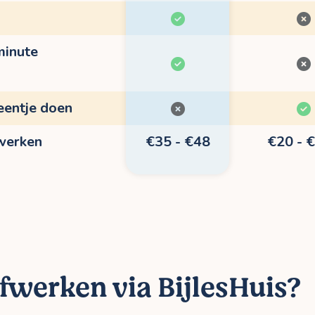
minute
eentje doen
fwerken
€35 - €48
€20 - 
fwerken via BijlesHuis?