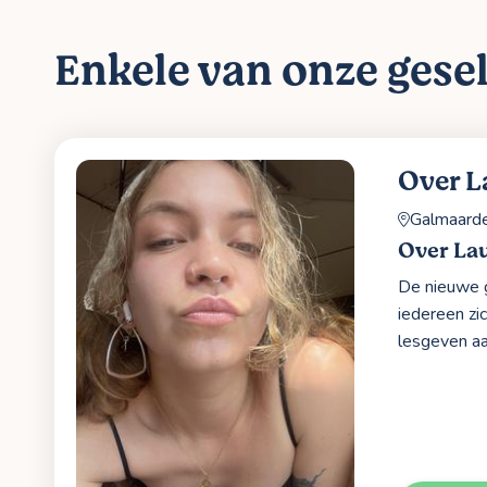
Enkele van onze gesel
Over L
Galmaard
Over La
De nieuwe g
iedereen zi
lesgeven aa