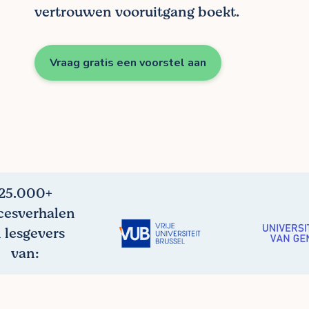
vertrouwen vooruitgang boekt.
Vraag gratis een voorstel aan
25.000+
cesverhalen
 lesgevers
van: