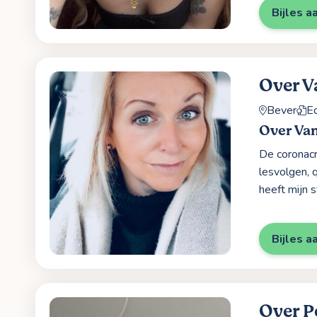
Bijles a
Over V
Bever
Ed
Over Va
De coronacr
lesvolgen, 
heeft mijn 
Bijles a
Over P