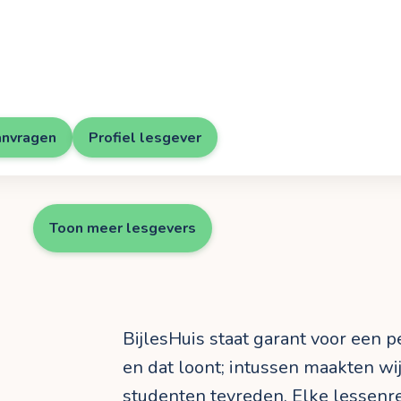
anvragen
Profiel lesgever
Toon meer lesgevers
BijlesHuis staat garant voor een 
en dat loont; intussen maakten wi
studenten tevreden. Elke lessen