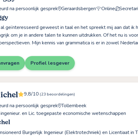
rd na persoonlijk gesprek
Geraardsbergen
Online
Secretar
ggy
d al geïnteresseerd geweest in taal en het spreekt mij aan dat ik 
grijk om je in andere talen te kunnen uitdrukken. Of het nu is voo
perspectieven. Mijn kennis van grammatica is er in zowel Nederla
anvragen
Profiel lesgever
ichel
9,8/10
(23 beoordelingen)
rd na persoonlijk gesprek
Tollembeek
k ingenieur. en Lic. toegepaste economische wetenschappen
chel
nsioneerd Burgerlijk Ingenieur (Elektrotechniek) en Licentiaat 