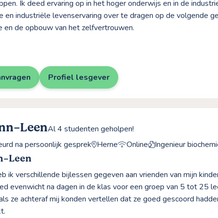
en. Ik deed ervaring op in het hoger onderwijs en in de industr
 en industriële levenservaring over te dragen op de volgende gen
e en de opbouw van het zelfvertrouwen.
anvragen
Profiel lesgever
Ann-Leen
Al 4 studenten geholpen!
rd na persoonlijk gesprek
Herne
Online
Ingenieur biochemi
n-Leen
heb ik verschillende bijlessen gegeven aan vrienden van mijn kind
d evenwicht na dagen in de klas voor een groep van 5 tot 25 le
als ze achteraf mij konden vertellen dat ze goed gescoord hadd
t.