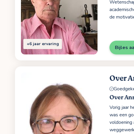
Wetenschapp
academische
de motivati
+6 jaar ervaring
Bijles a
Over 
Goedgekeu
Over An
Vorig jaar 
was een goe
voldoening 
weggewerk