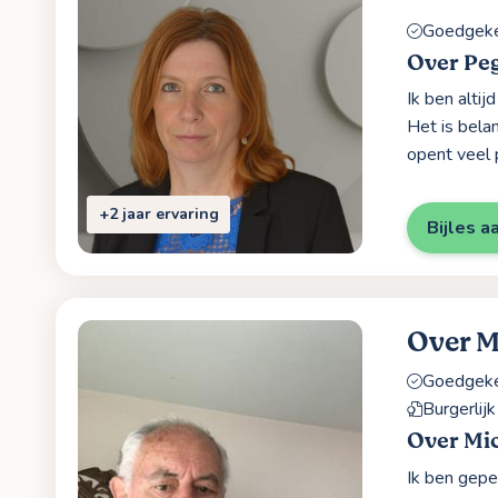
Goedgekeu
Over Pe
Ik ben altij
Het is belan
opent veel 
+2 jaar ervaring
Bijles a
Over M
Goedgekeu
Burgerlij
Over Mi
Ik ben gepe