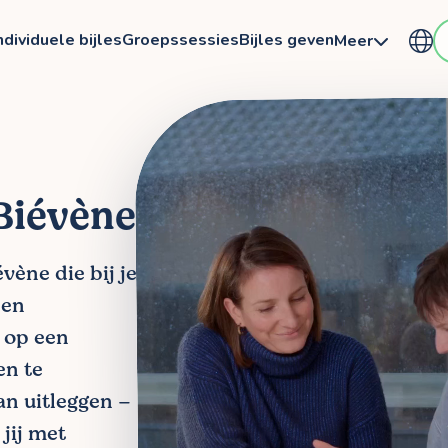
ndividuele bijles
Groepssessies
Bijles geven
Meer
 Biévène
vène die bij je
 en
n op een
en te
n uitleggen –
jij met