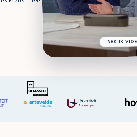
les Frans – we
BEKIJK VID