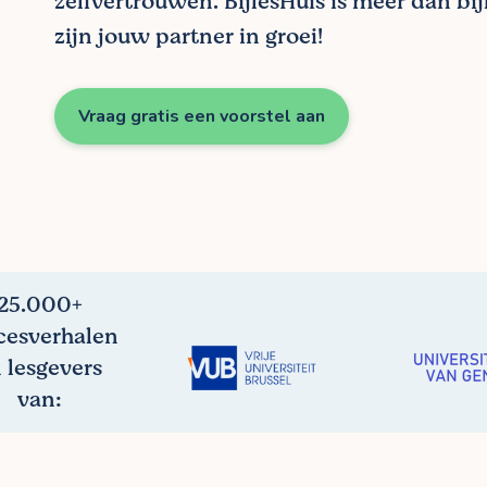
zelfvertrouwen. BijlesHuis is meer dan bij
zijn jouw partner in groei!
Vraag gratis een voorstel aan
25.000+
cesverhalen
 lesgevers
van: