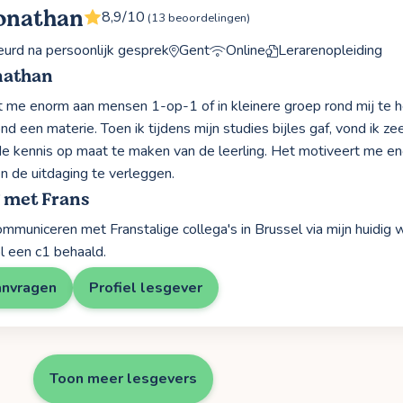
onathan
8,9/10
(13 beoordelingen)
rd na persoonlijk gesprek
Gent
Online
Lerarenopleiding
nathan
 me enorm aan mensen 1-op-1 of in kleinere groep rond mij te
d een materie. Toen ik tijdens mijn studies bijles gaf, vond ik ze
e kennis op maat te maken van de leerling. Het motiveert me eno
en de uitdaging te verleggen.
 met Frans
ommuniceren met Franstalige collega's in Brussel via mijn huidig 
 een c1 behaald.
anvragen
Profiel lesgever
Toon meer lesgevers