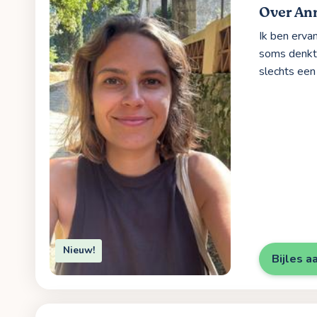
Over Ann
Ik ben erva
soms denkt.
slechts een 
Nieuw!
Bijles a