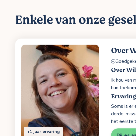
Enkele van onze gesel
Over W
Goedgekeu
Over Wi
Ik hou van 
hun toekom
Ervaring
Soms is er 
derde, miss
het eerste 
+1 jaar ervaring
Bijles a