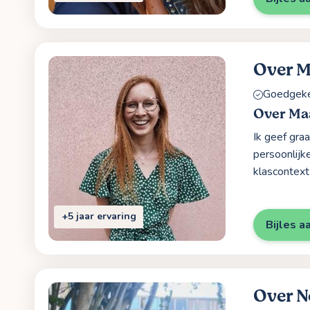
Over 
Goedgekeu
Over Ma
Ik geef graa
persoonlijk
klascontext 
+5 jaar ervaring
Bijles a
Over N