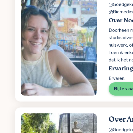
Goedgekeu
Biomedic
Over No
Doorheen mi
studieadvie
huiswerk, o
Toen ik enk
dat ik het 
Ervaring
Ervaren.
Bijles a
Over A
Goedgekeu