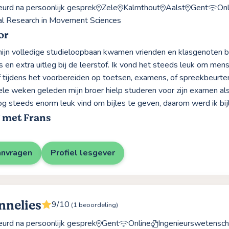
rd na persoonlijk gesprek
Zele
Kalmthout
Aalst
Gent
Onl
al Research in Movement Sciences
or
jn volledige studieloopbaan kwamen vrienden en klasgenoten bij
s en extra uitleg bij de leerstof. Ik vond het steeds leuk om mens
f tijdens het voorbereiden op toetsen, examens, of spreekbeurte
ele weken geleden mijn broer hielp studeren voor zijn examen a
nog steeds enorm leuk vind om bijles te geven, daarom werd ik bijl
 met Frans
anvragen
Profiel lesgever
nnelies
9/10
(1 beoordeling)
rd na persoonlijk gesprek
Gent
Online
Ingenieurswetensc