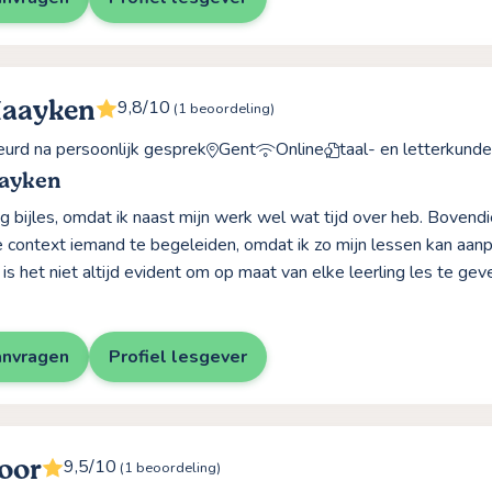
Maayken
9,8/10
(1 beoordeling)
rd na persoonlijk gesprek
Gent
Online
taal- en letterkund
ayken
g bijles, omdat ik naast mijn werk wel wat tijd over heb. Bovendie
e context iemand te begeleiden, omdat ik zo mijn lessen kan aanp
is het niet altijd evident om op maat van elke leerling les te gev
anvragen
Profiel lesgever
oor
9,5/10
(1 beoordeling)