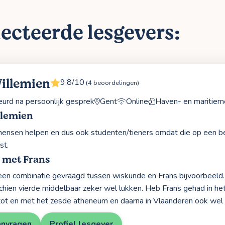
ecteerde lesgevers:
illemien
9,8/10
(4 beoordelingen)
rd na persoonlijk gesprek
Gent
Online
Haven- en maritie
llemien
mensen helpen en dus ook studenten/tieners omdat die op een bela
st.
 met Frans
een combinatie gevraagd tussen wiskunde en Frans bijvoorbeeld.
chien vierde middelbaar zeker wel lukken. Heb Frans gehad in he
tot en met het zesde atheneum en daarna in Vlaanderen ook wel 
anvragen
Profiel lesgever