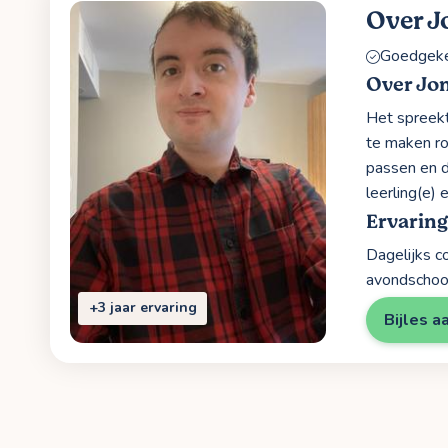
Over J
Goedgekeu
Over Jo
Het spreekt
te maken ron
passen en d
leerling(e) 
Ervaring
Dagelijks c
avondschool
+3 jaar ervaring
Bijles a