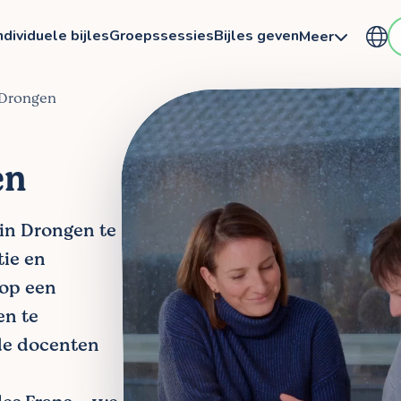
ndividuele bijles
Groepssessies
Bijles geven
Meer
n Drongen
en
 in Drongen te
tie en
 op een
en te
de docenten