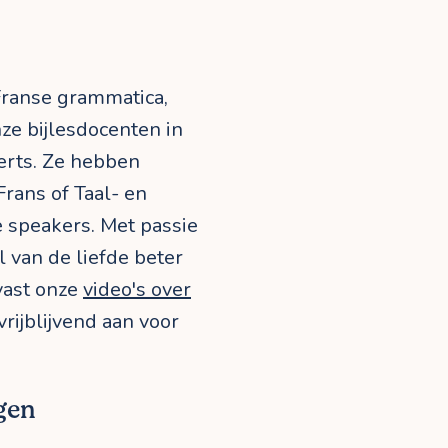
 Franse grammatica,
ze bijlesdocenten in
erts. Ze hebben
Frans of Taal- en
e speakers. Met passie
al van de liefde beter
lvast onze
video's over
rijblijvend aan voor
gen