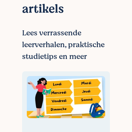
een gepensioneerde rot in het vak: bij
artikels
eender welke BijlesHuisdocent rechten ben
je in goede handen.
Lees verrassende
leerverhalen, praktische
studietips en meer