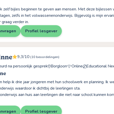
n ik zelf bijles beginnen te geven aan mensen. Met deze bijlessen
lagen, zelfs in het volwassenenonderwijs. Bijgevolg is mijn ervarin
 graag verder in.
anvragen
Profiel lesgever
inne
9,3/10
(10 beoordelingen)
rd na persoonlijk gesprek
Borgloon
Online
Educational Ne
nne
 help ik drie jaar jongeren met hun schoolwerk en planning. Ik wer
derwijs waardoor ik dichtbij de leerlingen sta.
 onderwijs aan huis aan leerlingen die niet naar school kunnen ko
anvragen
Profiel lesgever