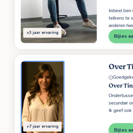
Initieel be
telkens te s
anderen hier
+3 jaar ervaring
Bijles a
Over T
Goedgekeu
Over Ti
Ondertussen
secundair on
Ik geef ook
+7 jaar ervaring
Bijles a