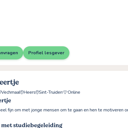
anvragen
Profiel lesgever
eertje
Vechmaal
Heers
Sint-Truiden
Online
rtje
 heel fijn om met jonge mensen om te gaan en hen te motiveren 
 met studiebegeleiding