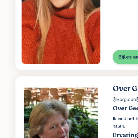
Bijles a
Over G
Borgloon
Over Gee
Ik vind het
halen.
Ervaring