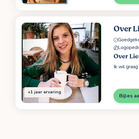
Over L
Goedgekeu
Logopedi
Over Lie
Ik wil graa
+1 jaar ervaring
Bijles a