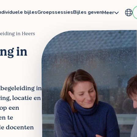
ndividuele bijles
Groepssessies
Bijles geven
Meer
leiding in Heers
ng in
ebegeleiding in
ing, locatie en
 op een
en te
de docenten