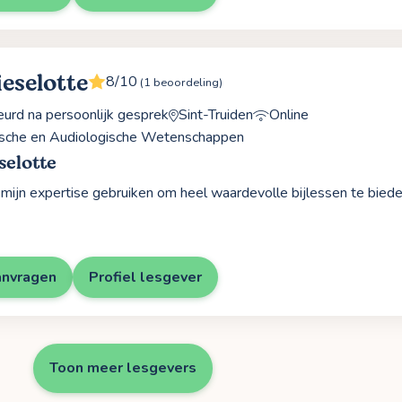
ieselotte
8/10
(1 beoordeling)
rd na persoonlijk gesprek
Sint-Truiden
Online
sche en Audiologische Wetenschappen
selotte
g mijn expertise gebruiken om heel waardevolle bijlessen te biede
anvragen
Profiel lesgever
Toon meer lesgevers