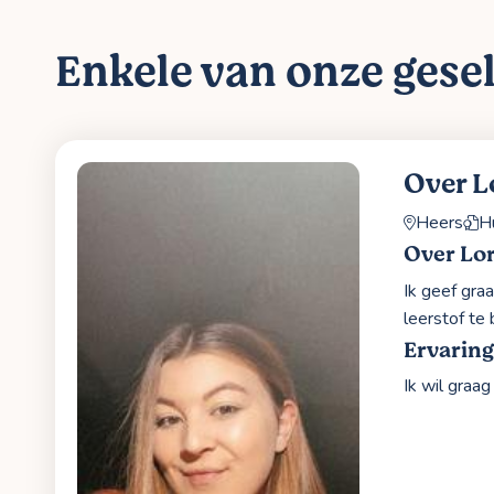
Enkele van onze gesel
Over L
Heers
H
Over Lo
Ik geef gra
leerstof te 
Ervaring
Ik wil graa