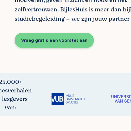
motiveren, geven inzicht en boosten het
zelfvertrouwen. BijlesHuis is meer dan bij
studiebegeleiding – we zijn jouw partner 
Vraag gratis een voorstel aan
25.000+
cesverhalen
 lesgevers
van: