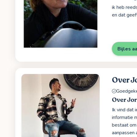
ik heb reed
en dat geeft
Bijles a
Over J
Goedgekeu
Over Jo
Ik vind dat
informatie 
bestaat om 
aanpassen a