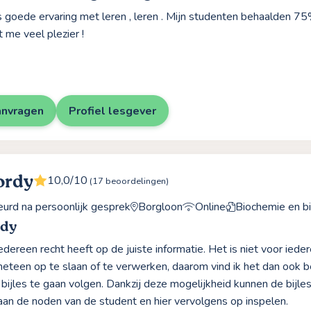
s goede ervaring met leren , leren . Mijn studenten behaalden 7
 me veel plezier !
anvragen
Profiel lesgever
ordy
10,0/10
(17 beoordelingen)
rd na persoonlijk gesprek
Borgloon
Online
Biochemie en b
rdy
 iedereen recht heeft op de juiste informatie. Het is niet voor ie
meteen op te slaan of te verwerken, daarom vind ik het dan ook be
bijles te gaan volgen. Dankzij deze mogelijkheid kunnen de bijles
an de noden van de student en hier vervolgens op inspelen.