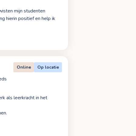
 wisten mijn studenten
g hierin positief en help ik
Online
Op locatie
eds
k als leerkracht in het
men.