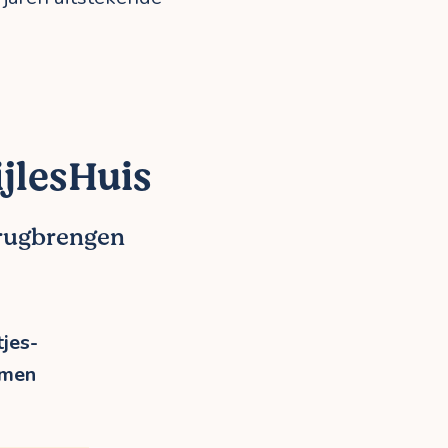
jlesHuis
erugbrengen
jes-
rmen