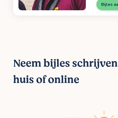
Bijles a
Neem bijles schrijve
huis of online