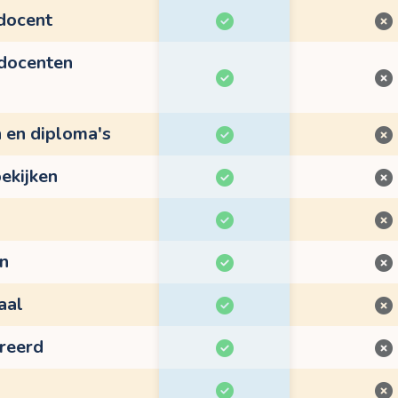
 docent
 docenten
n en diploma's
ekijken
en
aal
treerd