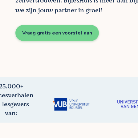
zelfvertrouwen. BijlesHuis is meer dan bij
we zijn jouw partner in groei!
Vraag gratis een voorstel aan
25.000+
cesverhalen
 lesgevers
van: