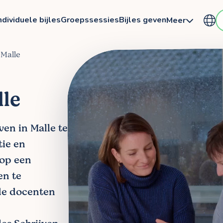
ndividuele bijles
Groepssessies
Bijles geven
Meer
 Malle
lle
ven in Malle te
tie en
 op een
en te
de docenten