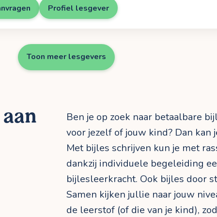
anvragen
Profiel lesgever
Toon meer lesgevers
n aan
Ben je op zoek naar betaalbare bij
voor jezelf of jouw kind? Dan kan je
Met bijles schrijven kun je met r
dankzij individuele begeleiding 
bijlesleerkracht. Ook bijles door s
Samen kijken jullie naar jouw niv
de leerstof (of die van je kind), zo