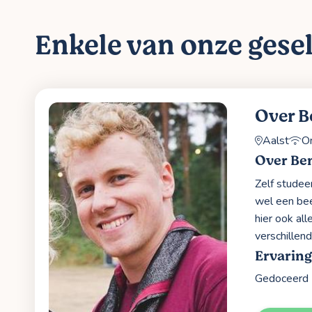
Enkele van onze gesel
Over B
Aalst
On
Over Be
Zelf studee
wel een bee
hier ook al
verschillen
Ervaring
Gedoceerd