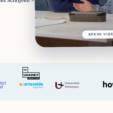
les Schrijven –
BEKIJK VID