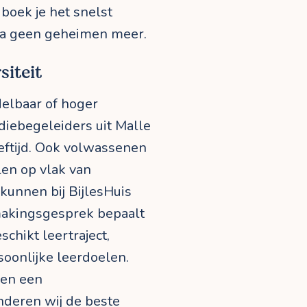
boek je het snelst
dra geen geheimen meer.
siteit
delbaar of hoger
udiebegeleiders uit Malle
eftijd. Ook volwassenen
len op vlak van
kunnen bij BijlesHuis
makingsgesprek bepaalt
schikt leertraject,
oonlijke leerdoelen.
 en een
nderen wij de beste