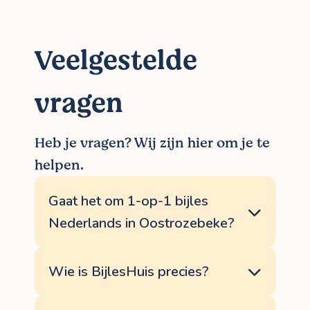
Veelgestelde
vragen
Heb je vragen? Wij zijn hier om je te
helpen.
Gaat het om 1-op-1 bijles
Nederlands in Oostrozebeke?
Een persoonlijke aanpak staat bij
BijlesHuis voorop, om zo de mooiste
Wie is BijlesHuis precies?
resultaten te boeken. Met 1-op-1 bijles
Nederlands kan er veel meer aandacht
BijlesHuis bestaat uit een enthousiast