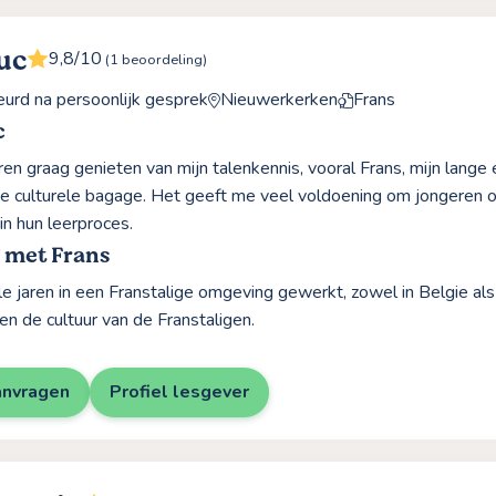
uc
9,8/10
(1 beoordeling)
rd na persoonlijk gesprek
Nieuwerkerken
Frans
c
ren graag genieten van mijn talenkennis, vooral Frans, mijn lange 
me culturele bagage. Het geeft me veel voldoening om jongeren 
in hun leerproces.
 met Frans
e jaren in een Franstalige omgeving gewerkt, zowel in Belgie als i
en de cultuur van de Franstaligen.
anvragen
Profiel lesgever