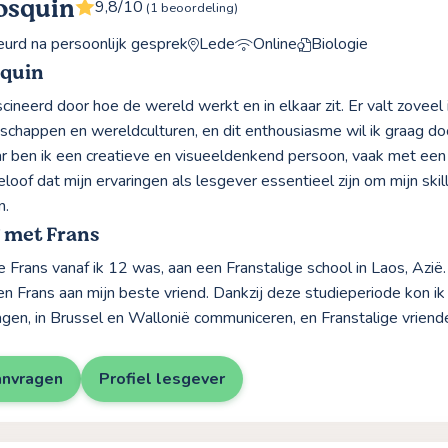
osquin
9,8/10
(1 beoordeling)
rd na persoonlijk gesprek
Lede
Online
Biologie
squin
cineerd door hoe de wereld werkt en in elkaar zit. Er valt zoveel
schappen en wereldculturen, en dit enthousiasme wil ik graag do
r ben ik een creatieve en visueeldenkend persoon, vaak met een k
geloof dat mijn ervaringen als lesgever essentieel zijn om mijn ski
n.
 met Frans
 Frans vanaf ik 12 was, aan een Franstalige school in Laos, Azië.
sen Frans aan mijn beste vriend. Dankzij deze studieperiode kon i
lagen, in Brussel en Wallonië communiceren, en Franstalige vriend
anvragen
Profiel lesgever