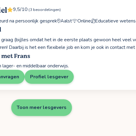
el
9,5/10
(3 beoordelingen)
rd na persoonlijk gesprek
Aalst
Online
Educatieve wetens
l
l graag (bij)les omdat het in de eerste plaats gewoon heel veel
leren! Daarbij is het een flexibele job en kom je ook in contact me
 met Frans
n lager- en middelbaar onderwijs.
anvragen
Profiel lesgever
Toon meer lesgevers