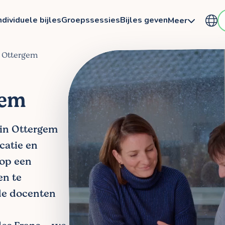
ndividuele bijles
Groepssessies
Bijles geven
Meer
in Ottergem
gem
s in Ottergem
ocatie en
 op een
en te
de docenten