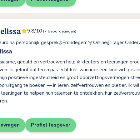
elissa
9,8/10
(7 beoordelingen)
rd na persoonlijk gesprek
Erondegem
Online
Lager Onderw
issa
iasme, geduld en vertrouwen help ik kleuters en leerlingen groei
wen. Ik geloof dat leren pas echt lukt wanneer een kind zich gez
mijn positieve ingesteldheid en groot doorzettingsvermogen stre
oruitgang te boeken — in leren, zelfvertrouwen en plezier. Ik wil 
 leerlingen te helpen hun talenten te ontdekken, hun zelfvertro
ren.
anvragen
Profiel lesgever