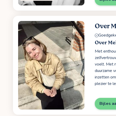
Over M
Goedgekeu
Over Mel
Met enthous
zelfvertrou
voelt. Met 
duurzame vo
inzetten om
plezier te le
Bijles a