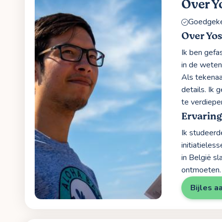
Over Y
Goedgekeu
Over Yo
Ik ben gefas
in de weten
Als tekenaa
details. Ik 
te verdiepe
Ervaring
Ik studeerde
initiatieles
in België s
ontmoeten.
Bijles a