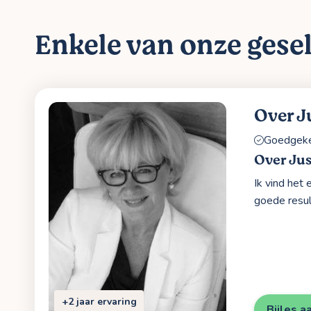
Enkele van onze gesel
Over J
Goedgekeu
Over Jus
Ik vind het 
goede resul
+2 jaar ervaring
Bijles a