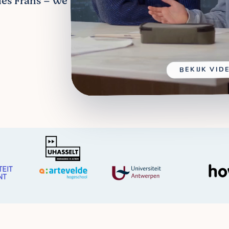
les Frans – we
BEKIJK VID