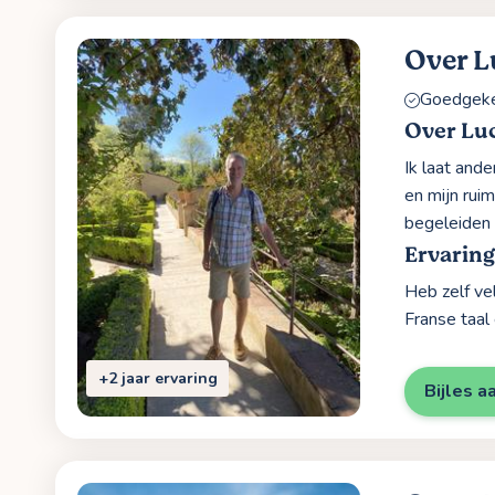
Over L
Goedgekeu
Over Lu
Ik laat ande
en mijn rui
begeleiden 
Ervaring
Heb zelf vel
Franse taal 
+2 jaar ervaring
Bijles a