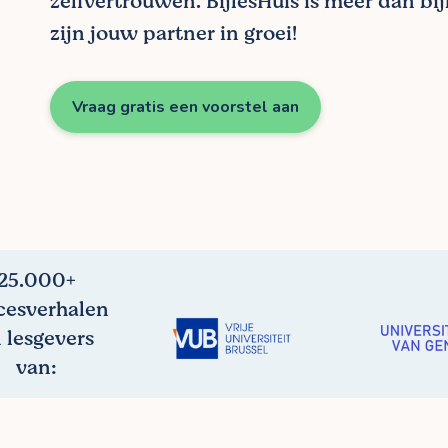
zelfvertrouwen. BijlesHuis is meer dan bij
zijn jouw partner in groei!
Vraag gratis een voorstel aan
25.000+
cesverhalen
 lesgevers
van: