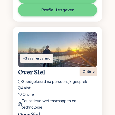
Profiel lesgever
+3 jaar ervaring
Over Siel
Online
Goedgekeurd na persoonlijk gesprek
Aalst
Online
Educatieve wetenschappen en
technologie
Over Siel