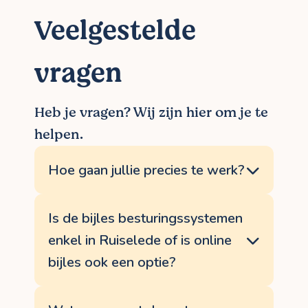
Veelgestelde
vragen
Heb je vragen? Wij zijn hier om je te
helpen.
Hoe gaan jullie precies te werk?
Onze werkwijze is eenvoudig: jij laat ons
via de website weten waar je naar op
Is de bijles besturingssystemen
zoek bent, wij bellen je op en vinden de
enkel in Ruiselede of is online
meest gepaste lesgever
besturingssystemen in de buurt van
bijles ook een optie?
Ruiselede. Helemaal vrijblijvend, tot jij
akkoord gaat met ons voorstel. In ons
BijlesHuis biedt bijles aan, zowel aan huis
uitgebreide netwerk zit sowieso de
in Ruiselede als online, via een speciaal