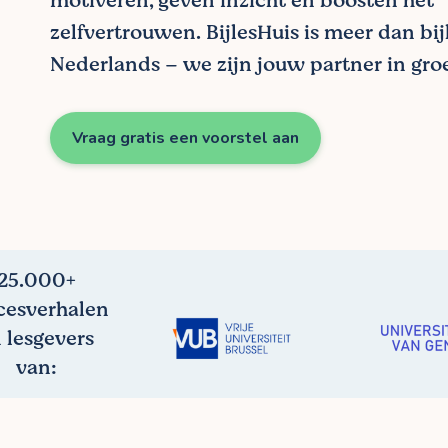
motiveren, geven inzicht en boosten het
zelfvertrouwen. BijlesHuis is meer dan bij
Nederlands – we zijn jouw partner in groe
Vraag gratis een voorstel aan
25.000+
cesverhalen
 lesgevers
van: