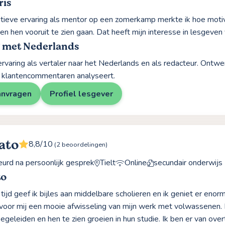
ris
tieve ervaring als mentor op een zomerkamp merkte ik hoe motiv
en hen vooruit te zien gaan. Dat heeft mijn interesse in lesgeven 
g met Nederlands
ervaring als vertaler naar het Nederlands en als redacteur. Ontw
 klantencommentaren analyseert.
anvragen
Profiel lesgever
ato
8,8/10
(2 beoordelingen)
rd na persoonlijk gesprek
Tielt
Online
secundair onderwijs
to
tijd geef ik bijles aan middelbare scholieren en ik geniet er eno
 voor mij een mooie afwisseling van mijn werk met volwassenen.
geleiden en hen te zien groeien in hun studie. Ik ben er van over