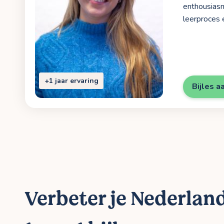
enthousiasm
leerproces 
+1 jaar ervaring
Bijles a
Verbeter je Nederlan