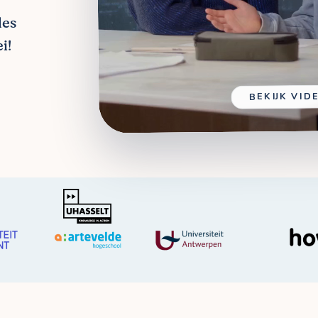
les
i!
BEKIJK VID