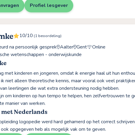
anvragen
Profiel lesgever
Ymke
10/10
(1 beoordeling)
rd na persoonlijk gesprek
Aalter
Gent
Online
sche wetenschappen - onderwijskunde
ke
ag met kinderen en jongeren, omdat ik energie haal uit hun entho
 ik niet alleen theoretische kennis, maar vooral ook veel praktij
van leerlingen die wat extra ondersteuning nodig hebben.
 fijn om kinderen op hun tempo te helpen, hen zelfvertrouwen te
te manier van werken.
g met Nederlands
ropleiding logopedie werd hard gehamerd op het correct schrijven
 ook opgegeven heb als mogelijk vak om te geven.