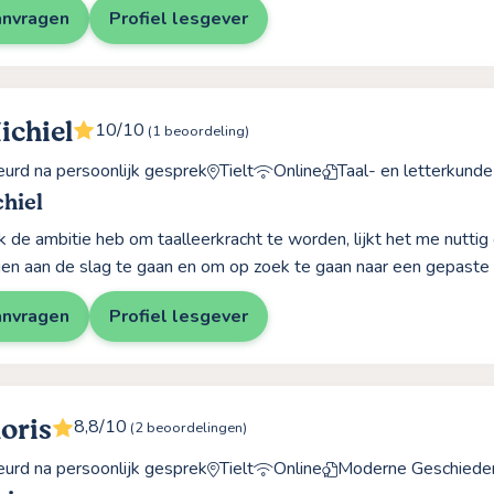
anvragen
Profiel lesgever
ichiel
10/10
(1 beoordeling)
rd na persoonlijk gesprek
Tielt
Online
Taal- en letterkunde
hiel
k de ambitie heb om taalleerkracht te worden, lijkt het me nuttig
gen aan de slag te gaan en om op zoek te gaan naar een gepaste
anvragen
Profiel lesgever
loris
8,8/10
(2 beoordelingen)
rd na persoonlijk gesprek
Tielt
Online
Moderne Geschiede