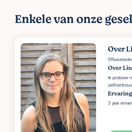
Enkele van onze gesel
Over L
Ruiselede
Over Lis
Ik probeer 
zelfvertrou
Ervarin
3 jaar ervar