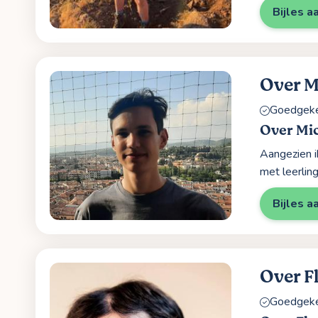
Bijles a
Over M
Goedgekeu
Over Mic
Aangezien i
met leerlin
Bijles a
Over F
Goedgekeu