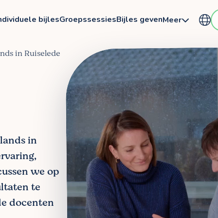
ndividuele bijles
Groepssessies
Bijles geven
Meer
ands in Ruiselede
rlands in
rvaring,
ocussen we op
ltaten te
de docenten