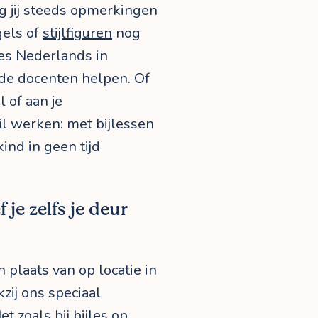
jg jij steeds opmerkingen
egels of
stijlfiguren
nog
les Nederlands in
de docenten helpen. Of
 of aan je
il werken: met bijlessen
ind in geen tijd
 je zelfs je deur
 plaats van op locatie in
zij ons speciaal
Net zoals bij bijles op