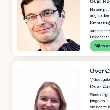
Over Flo
Na een posi
begeleiden 
Ervarin
Jarenlange 
Nederlanse
Bijles a
Over C
Goedgekeu
Over Ca
Sinds enige 
jongeren is
om hen te be