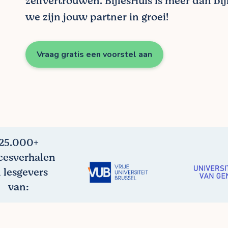
zelfvertrouwen. BijlesHuis is meer dan bij
we zijn jouw partner in groei!
Vraag gratis een voorstel aan
25.000+
cesverhalen
 lesgevers
van: