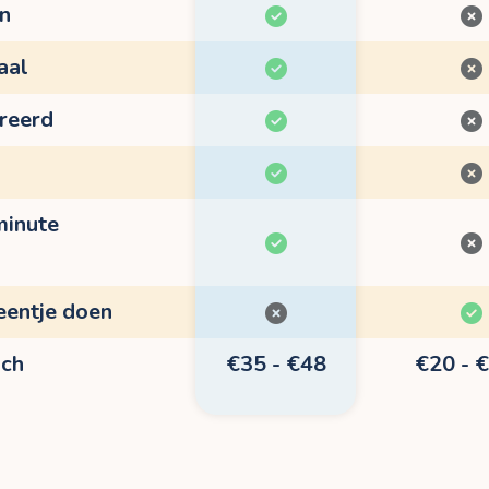
en
aal
treerd
minute
eentje doen
sch
€35 - €48
€20 - 