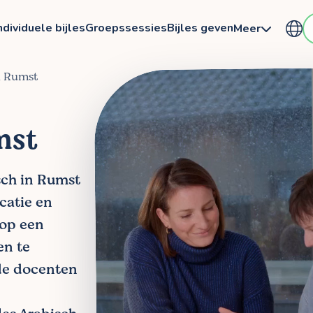
ndividuele bijles
Groepssessies
Bijles geven
Meer
in Rumst
mst
isch in Rumst
ocatie en
 op een
en te
de docenten