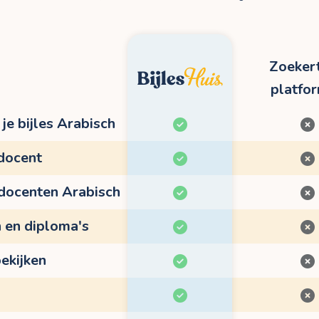
Zoekert
platfo
je bijles Arabisch
 docent
 docenten Arabisch
n en diploma's
ekijken