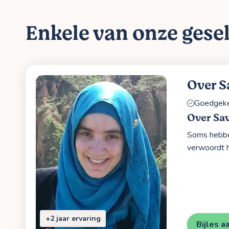
Enkele van onze gesel
Over 
Goedgekeu
Over Sa
Soms hebben
verwoordt 
+2 jaar ervaring
Bijles a