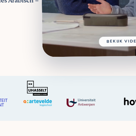
les Arabisch –
BEKIJK VID