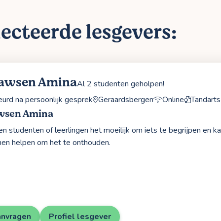
ecteerde lesgevers:
Sawsen Amina
Al 2 studenten geholpen!
rd na persoonlijk gesprek
Geraardsbergen
Online
Tandarts
wsen Amina
 studenten of leerlingen het moeilijk om iets te begrijpen en k
hen helpen om het te onthouden.
anvragen
Profiel lesgever