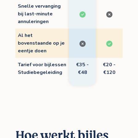
Snelle vervanging
bij last-minute
annuleringen
Al het
bovenstaande op je
eentje doen
Tarief voor bijlessen
€35 -
€20 -
Studiebegeleiding
€48
€120
Hoe werkt bijles