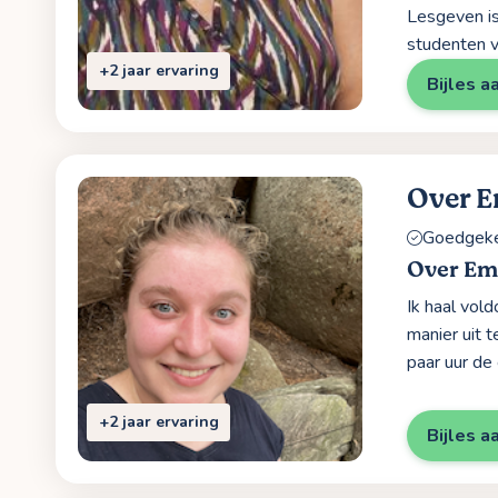
Lesgeven is
studenten v
+2 jaar ervaring
Bijles a
Over 
Goedgekeu
Over E
Ik haal vol
manier uit 
paar uur de 
+2 jaar ervaring
Bijles a