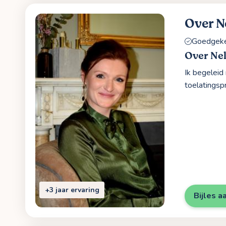
Over N
Goedgekeu
Over Ne
Ik begeleid
toelatingsp
+3 jaar ervaring
Bijles a