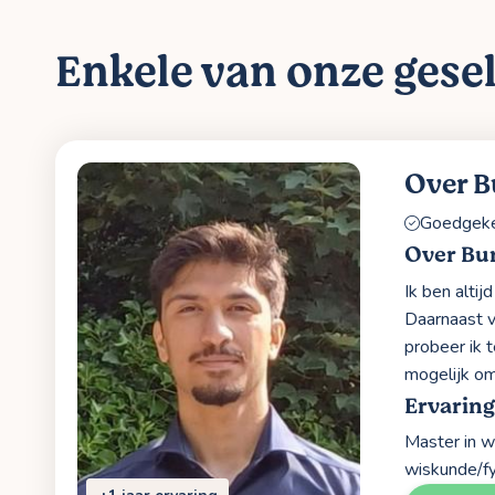
Enkele van onze gesel
Over B
Goedgekeu
Over Bu
Ik ben alti
Daarnaast v
probeer ik 
mogelijk om
Ervarin
Master in w
wiskunde/f