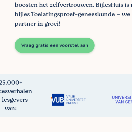
boosten het zelfvertrouwen. BijlesHuis is
bijles Toelatingsproef-geneeskunde – we 
partner in groei!
Vraag gratis een voorstel aan
25.000+
cesverhalen
 lesgevers
van: