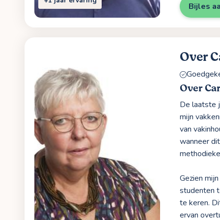
+1 jaar ervaring
Bijles a
Over C
Goedgekeu
Over Car
De laatste 
mijn vakken
van vakinho
wanneer dit
methodieken
Gezien mijn
studenten t
te keren. Di
ervan overt