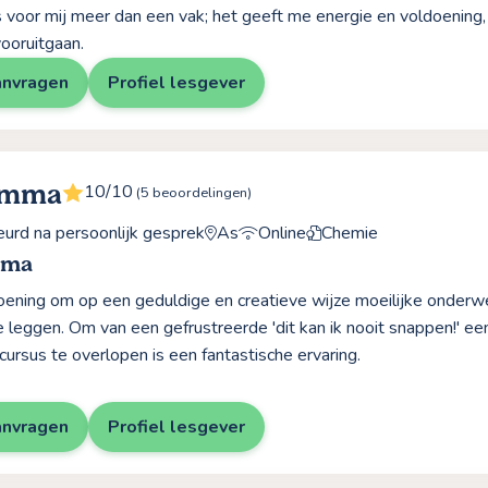
 voor mij meer dan een vak; het geeft me energie en voldoening, e
ooruitgaan.
anvragen
Profiel lesgever
Emma
10/10
(5 beoordelingen)
rd na persoonlijk gesprek
As
Online
Chemie
mma
doening om op een geduldige en creatieve wijze moeilijke onder
te leggen. Om van een gefrustreerde 'dit kan ik nooit snappen!' e
cursus te overlopen is een fantastische ervaring.
anvragen
Profiel lesgever