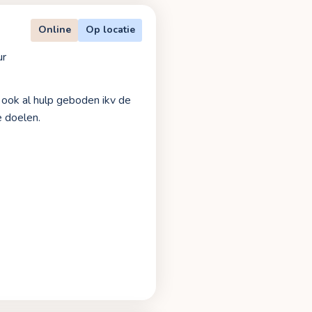
Online
Op locatie
ur
k ook al hulp geboden ikv de
e doelen.