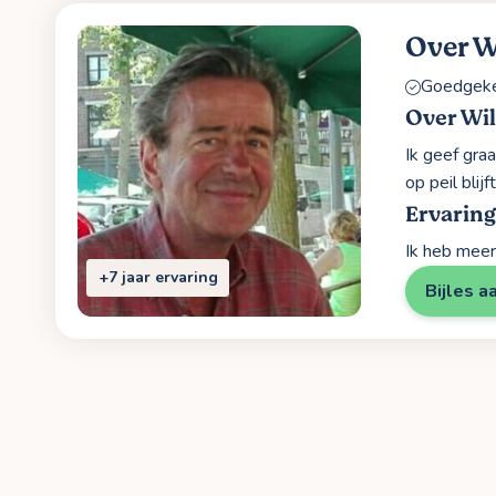
Over W
Goedgekeu
Over Wi
Ik geef gra
op peil blijft
Ervarin
Ik heb meer
+7 jaar ervaring
Bijles a