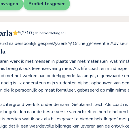
anvragen
Profiel lesgever
arla
9,2/10
(36 beoordelingen)
rd na persoonlijk gesprek
Genk
Online
Preventie Adviseur 
la
jaren werk ik met mensen in plaats van met materialen, wat mins
nis breng ik ook levenservaring mee. Als life coach en mind exper
ud met het werken aan onderliggende faalangst, eigenwaarde en 
 nodig is. Ik ondersteun mijn studenten bij het opbouwen van ee
 die ik persoonlijk op maat formuleer, gebaseerd op mijn ruime e
 achtergrond werk ik onder de naam Geluksarchitect. Als coach is
e begeleiden naar de beste versie van zichzelf en hen te helpe
t is precies wat ik ook als bijlesgever te bieden heb. Ik geef met
uigd dat ik een waardevolle bijdrage kan leveren aan de ontwikke