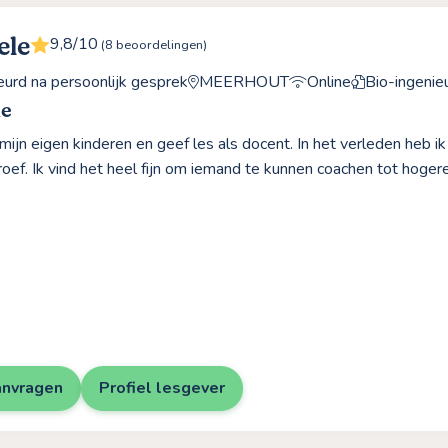
ele
9,8/10
(8 beoordelingen)
rd na persoonlijk gesprek
MEERHOUT
Online
Bio-ingenie
le
 mijn eigen kinderen en geef les als docent. In het verleden heb i
roef. Ik vind het heel fijn om iemand te kunnen coachen tot hoger
anvragen
Profiel lesgever