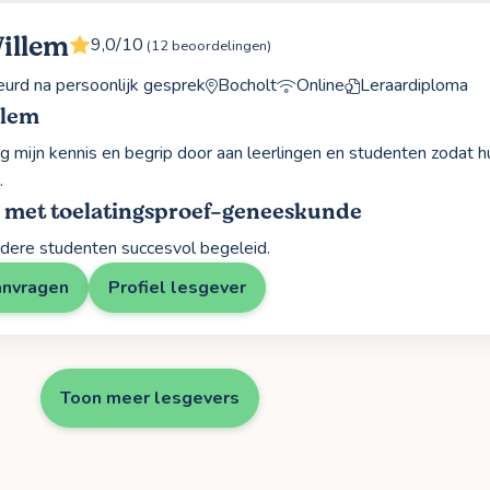
illem
9,0/10
(12 beoordelingen)
rd na persoonlijk gesprek
Bocholt
Online
Leraardiploma
llem
ag mijn kennis en begrip door aan leerlingen en studenten zodat h
.
g met toelatingsproef-geneeskunde
dere studenten succesvol begeleid.
anvragen
Profiel lesgever
Toon meer lesgevers