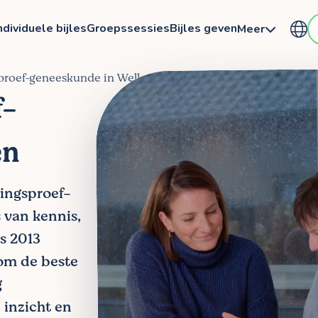
ndividuele bijles
Groepssessies
Bijles geven
Meer
sproef‑geneeskunde in Wellen
f-
en
tingsproef-
 van kennis,
ds 2013
om de beste
g
 inzicht en