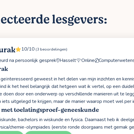
ecteerde lesgevers:
urak
10/10
(3 beoordelingen)
rd na persoonlijk gesprek
Hasselt
Online
Computerweten
rak
jd geïnteresseerd geweest in het delen van mijn inzichten en ken
ind ik het heel belangrijk dat hetgeen wat ik vertel, op een duide
te doen door een onderwerp op verschillende manieren uit te legge
 iets uitgelegd te krijgen, maar de manier waarop moet wel per 
g met toelatingsproef-geneeskunde
iskunde, bachelors in wiskunde en fysica. Daarnaast heb ik dee
ysica/chemie-olympiades (eerste ronde doorgaans met gemak ge