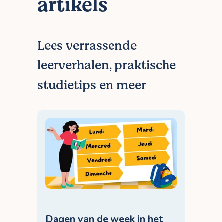
artikels
hebben invloed op het tarief. Meer info
lees je op <a href='/tarieven/'>onze
prijzenpagina</a>.
Lees verrassende
leerverhalen, praktische
studietips en meer
Dagen van de week in het