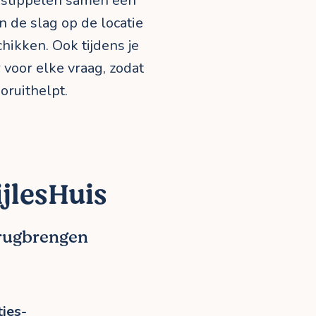
ie stippelen samen een
n de slag op de locatie
chikken. Ook tijdens je
 voor elke vraag, zodat
oruithelpt.
jlesHuis
erugbrengen
jes-