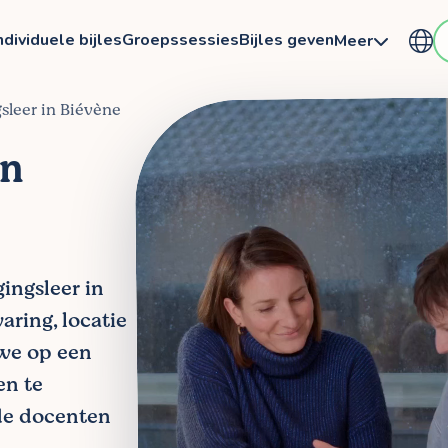
ndividuele bijles
Groepssessies
Bijles geven
Meer
gsleer in Biévène
in
gingsleer in
aring, locatie
 we op een
en te
de docenten