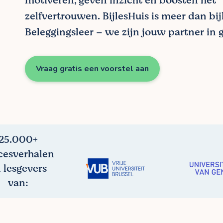
motiveren, geven inzicht en boosten het
zelfvertrouwen. BijlesHuis is meer dan bij
Beleggingsleer – we zijn jouw partner in g
Vraag gratis een voorstel aan
25.000+
cesverhalen
 lesgevers
van: