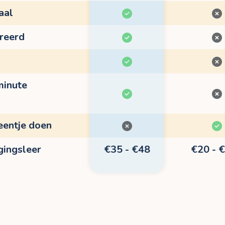
aal
treerd
minute
eentje doen
gingsleer
€35 - €48
€20 - 