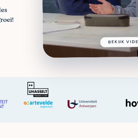
les
roei!
BEKIJK VID