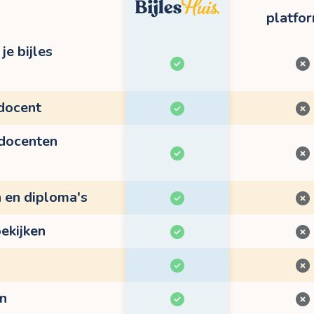
platfo
je bijles
 docent
 docenten
n en diploma's
ekijken
en