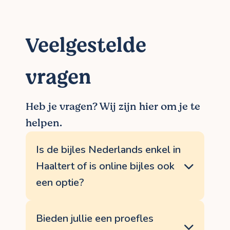
Veelgestelde
vragen
Heb je vragen? Wij zijn hier om je te
helpen.
Is de bijles Nederlands enkel in
Haaltert of is online bijles ook
een optie?
BijlesHuis biedt bijles aan, zowel aan huis
in Haaltert als online, via een speciaal
Bieden jullie een proefles
privéplatform. Daar kan je de bijles