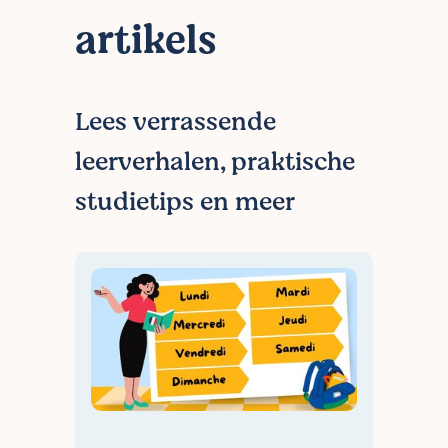
sector staan, universiteitsstudenten,... Als
artikels
je een aanvraag indient via de site, kijken
wij vrijblijvend welke docent taken in
Herent bij jou past!
Lees verrassende
leerverhalen, praktische
studietips en meer