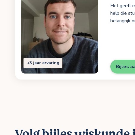
Het geeft m
help die stu
belangrijk o
+3 jaar ervaring
Bijles a
Volg bijles wiskunde 