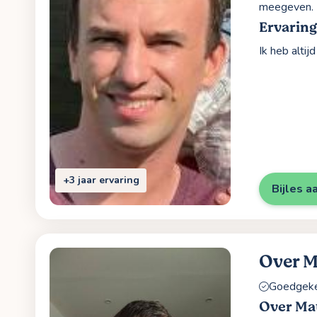
meegeven.
Ervarin
Ik heb altij
+3 jaar ervaring
Bijles a
Over M
Goedgekeu
Over Mat