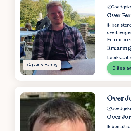
Goedgekeu
Over Fer
Ik ben ster
overbrengen 
Een mooi ei
Ervarin
Leerkracht 
+1 jaar ervaring
Bijles a
Over J
Goedgekeu
Over Jor
Ik ben alti