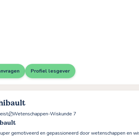
anvragen
Profiel lesgever
hibault
eist
Wetenschappen-Wiskunde 7
bault
 super gemotiveerd en gepassioneerd door wetenschappen en wisk