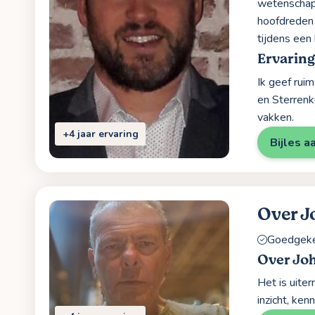
wetenschap,
hoofdreden 
tijdens een 
Ervaring
Ik geef ruim
en Sterrenk
vakken.
+4 jaar ervaring
Bijles a
Over J
Goedgekeu
Over Jo
Het is uite
inzicht, ken