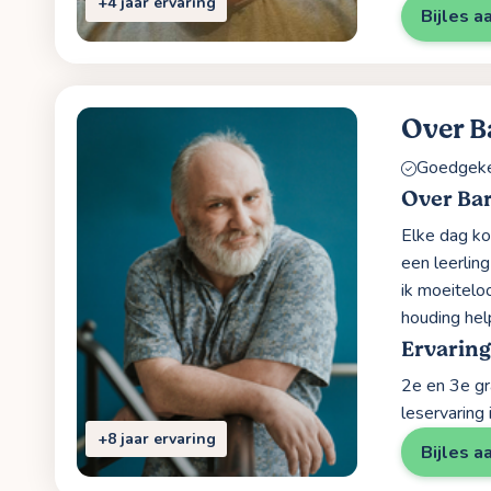
+4 jaar ervaring
Bijles a
Over B
Goedgekeu
Over Bar
Elke dag kom
een leerling
ik moeitelo
houding hel
Ervaring
2e en 3e g
leservaring
+8 jaar ervaring
Bijles a