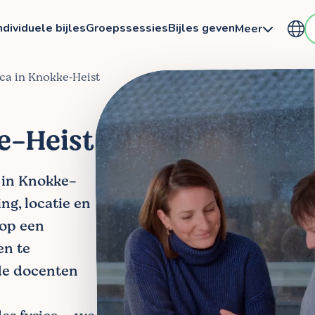
ndividuele bijles
Groepssessies
Bijles geven
Meer
sica in Knokke‑Heist
ke-Heist
a in Knokke-
ng, locatie en
 op een
en te
de docenten