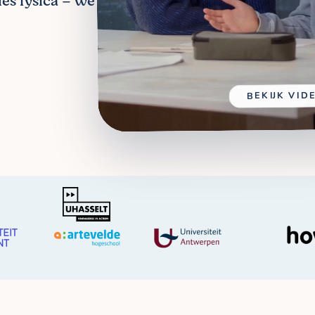
les fysica – we
BEKIJK VID