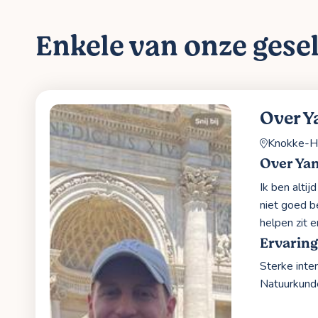
Enkele van onze gesel
Over Y
Knokke-H
Over Ya
Ik ben alti
niet goed b
helpen zit er
Ervaring
Sterke inte
Natuurkund