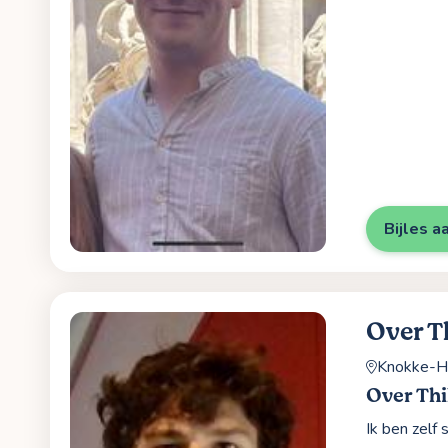
Bijles a
Over T
Knokke-H
Over Thi
Ik ben zelf