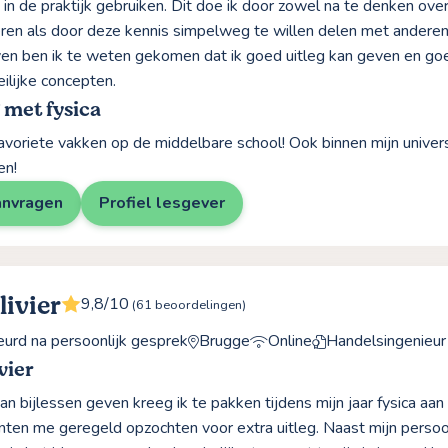
 in de praktijk gebruiken. Dit doe ik door zowel na te denken ove
en als door deze kennis simpelweg te willen delen met anderen. 
en ben ik te weten gekomen dat ik goed uitleg kan geven en goe
ilijke concepten.
 met fysica
favoriete vakken op de middelbare school! Ook binnen mijn universi
en!
anvragen
Profiel lesgever
livier
9,8/10
(61 beoordelingen)
rd na persoonlijk gesprek
Brugge
Online
Handelsingenieur
vier
 bijlessen geven kreeg ik te pakken tijdens mijn jaar fysica aan 
en me geregeld opzochten voor extra uitleg. Naast mijn persoonl