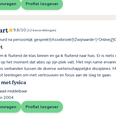
anvragen
Profiel lesgever
art
9,6/10
(12 beoordelingen)
rd na persoonlijk gesprek
Assebroek
Zwijnaarde
Online
G
t
 ik fluitend de klas binnen en ga ik fluitend naar huis. Er is niet
 op het moment dat alles op zijn plek valt. Met mijn ruime ervarin
os verbanden tussen de diverse wetenschappelijke disciplines. Mi
pt leerlingen om met vertrouwen en focus aan de slag te gaan.
 met fysica
raad middelbaar
 in 2004
anvragen
Profiel lesgever