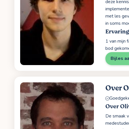
deze kennis
implementer
met les gev
in soms moe
Ervaring
1 van mijn 
bod gekom
Bijles a
Over O
Goedgekeu
Over Oli
De smaak van
medestudent