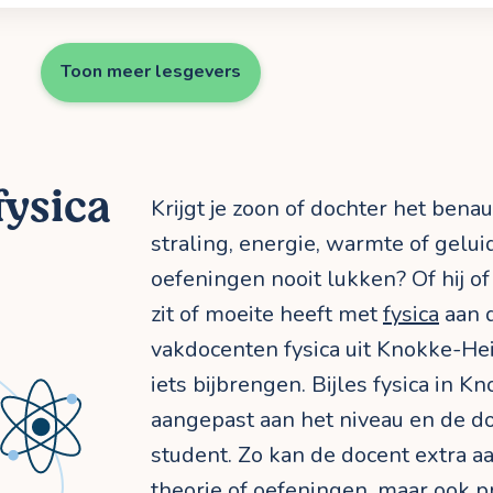
Toon meer lesgevers
fysica
Krijgt je zoon of dochter het bena
straling, energie, warmte of gelui
oefeningen nooit lukken? Of hij of
zit of moeite heeft met
fysica
aan d
vakdocenten fysica uit Knokke-He
iets bijbrengen. Bijles fysica in K
aangepast aan het niveau en de d
student. Zo kan de docent extra 
theorie of oefeningen, maar ook