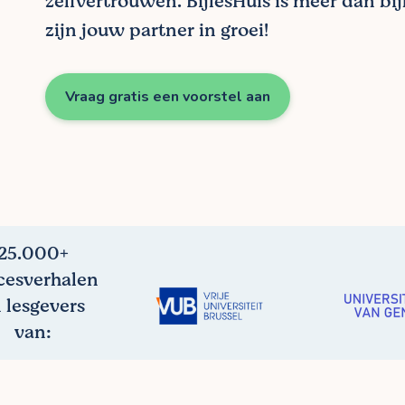
zelfvertrouwen. BijlesHuis is meer dan bij
zijn jouw partner in groei!
Vraag gratis een voorstel aan
25.000+
cesverhalen
 lesgevers
van: