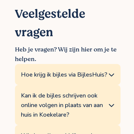
Veelgestelde
vragen
Heb je vragen? Wij zijn hier om je te
helpen.
Hoe krijg ik bijles via BijlesHuis?
De meeste bijlessen schrijven worden
opgestart via een vast proces. Je dient via
Kan ik de bijles schrijven ook
de website een aanvraag in voor bijles aan
online volgen in plaats van aan
huis in Koekelare of online. Daarna nemen
wij contact op om de hulpvraag in kaart te
huis in Koekelare?
brengen en de meest geschikte docent
schrijven te selecteren. Als je met het
Ja hoor. Indien je liever bijles schrijven
voorstel akkoord bent, gaat de bijles
achter je scherm volgt in plaats van met