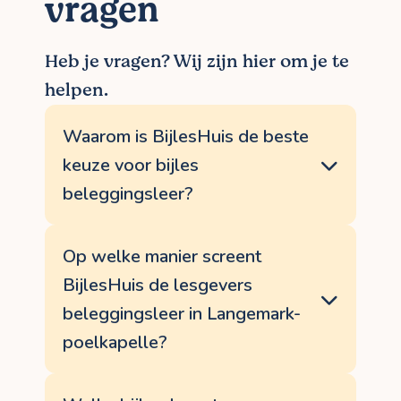
vragen
Heb je vragen? Wij zijn hier om je te
helpen.
Waarom is BijlesHuis de beste
keuze voor bijles
beleggingsleer?
Omdat je leerdoelen helpen behalen het
allerbelangrijkste is voor ons. We
Op welke manier screent
screenen en selecteren de beste
BijlesHuis de lesgevers
bijlesdocent uit regio Langemark-
poelkapelle, regelen de opstart,
beleggingsleer in Langemark-
admnistratie en opvolging, en blijven
poelkapelle?
bereikbaar. Voor eender welke vraag rond
je bijles beleggingsleer, of zelfs een
BijlesHuis vindt het belangrijk dat onze
docentenwissel, kan je bij ons terecht. <a
lesgevers in Langemark-poelkapelle aan