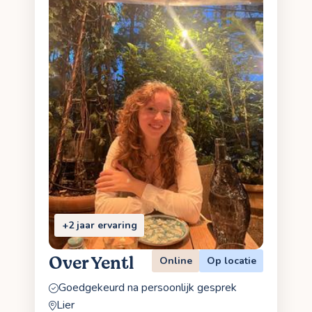
+2 jaar ervaring
Over Yentl
Online
Op locatie
Goedgekeurd na persoonlijk gesprek
Lier