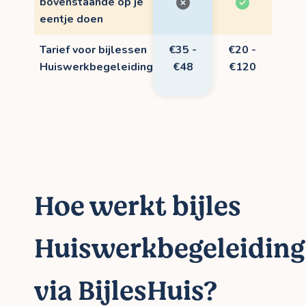
bovenstaande op je
eentje doen
Tarief voor bijlessen
€35 -
€20 -
Huiswerkbegeleiding
€48
€120
Hoe werkt bijles
Huiswerkbegeleiding
via BijlesHuis?