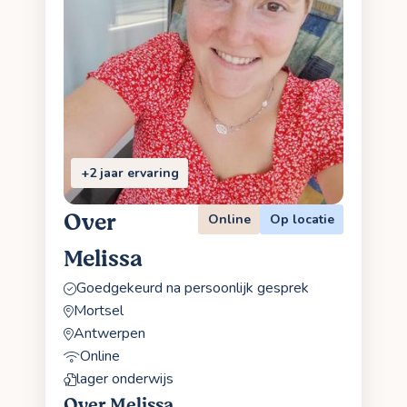
+2 jaar ervaring
Over
Online
Op locatie
Melissa
Goedgekeurd na persoonlijk gesprek
Mortsel
Antwerpen
Online
lager onderwijs
Over Melissa