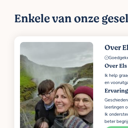
Enkele van onze gesel
Over E
Goedgekeu
Over Els
Ik help graa
en vooruitga
Ervaring
Geschiedenis
leerlingen o
Ik onderste
beter begri