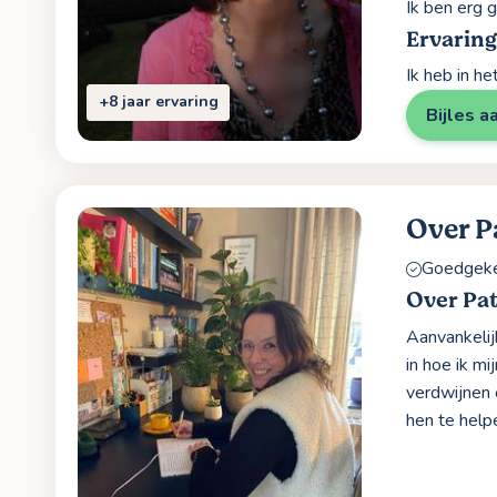
Ik ben erg 
Ervaring
Ik heb in h
+8 jaar ervaring
Bijles a
Over P
Goedgekeu
Over Pat
Aanvankelij
in hoe ik mi
verdwijnen 
hen te help