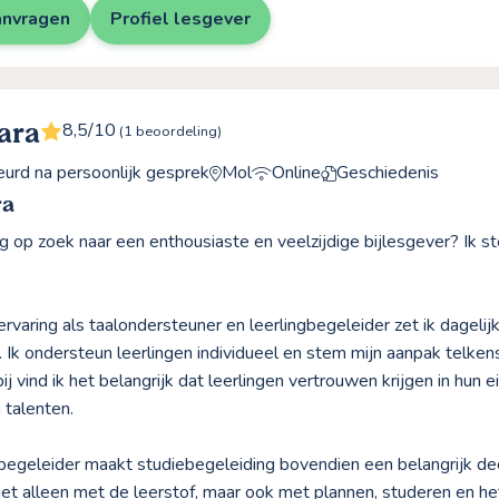
anvragen
Profiel lesgever
ara
8,5/10
(1 beoordeling)
rd na persoonlijk gesprek
Mol
Online
Geschiedenis
ra
nog op zoek naar een enthousiaste en veelzijdige bijlesgever? Ik st
 ervaring als taalondersteuner en leerlingbegeleider zet ik dageli
 Ik ondersteun leerlingen individueel en stem mijn aanpak telkens 
ij vind ik het belangrijk dat leerlingen vertrouwen krijgen in hun
 talenten.
gbegeleider maakt studiebegeleiding bovendien een belangrijk deel 
niet alleen met de leerstof, maar ook met plannen, studeren en h