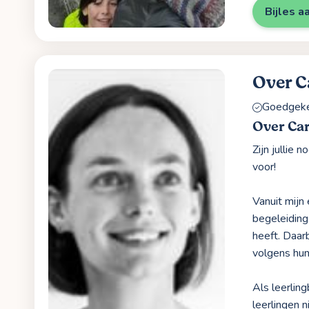
Bijles a
Over C
Goedgekeu
Over Ca
Zijn jullie 
voor!
Vanuit mijn
begeleiding.
heeft. Daarb
volgens hun
Als leerlin
leerlingen 