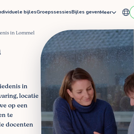
ndividuele bijles
Groepssessies
Bijles geven
Meer
denis in Lommel
n
iedenis in
aring, locatie
 we op een
en te
de docenten