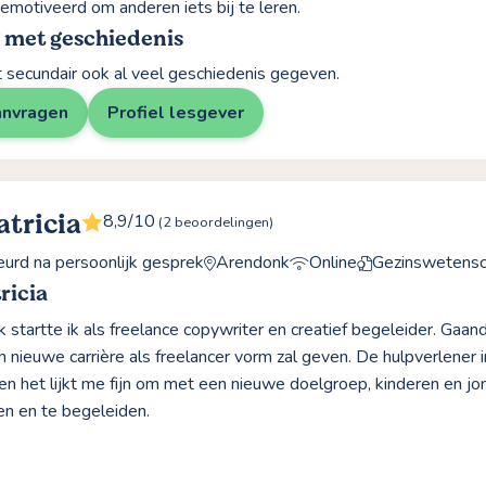
gemotiveerd om anderen iets bij te leren.
 met geschiedenis
et secundair ook al veel geschiedenis gegeven.
anvragen
Profiel lesgever
atricia
8,9/10
(2 beoordelingen)
rd na persoonlijk gesprek
Arendonk
Online
Gezinswetens
ricia
k startte ik als freelance copywriter en creatief begeleider. Gaa
jn nieuwe carrière als freelancer vorm zal geven. De hulpverlener in
en het lijkt me fijn om met een nieuwe doelgroep, kinderen en jon
en en te begeleiden.