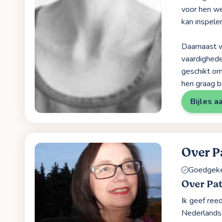
voor hen we
kan inspelen
Daarnaast w
vaardighede
geschikt om
hen graag bi
Bijles a
Over P
Goedgekeu
Over Pat
Ik geef reed
Nederlands 