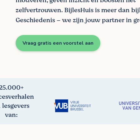
motiveren, geven inzicht en boosten het
zelfvertrouwen. BijlesHuis is meer dan bij
Geschiedenis – we zijn jouw partner in gr
Vraag gratis een voorstel aan
25.000+
cesverhalen
 lesgevers
van: