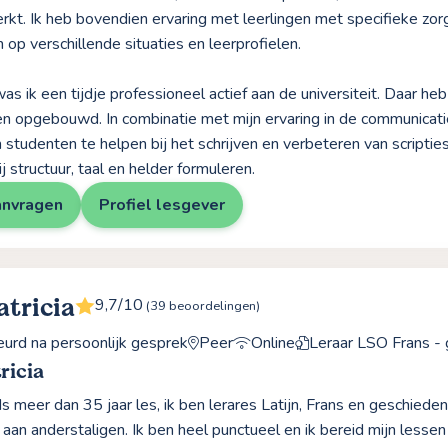
rkt. Ik heb bovendien ervaring met leerlingen met specifieke zor
 op verschillende situaties en leerprofielen.
as ik een tijdje professioneel actief aan de universiteit. Daar he
n opgebouwd. In combinatie met mijn ervaring in de communicati
 studenten te helpen bij het schrijven en verbeteren van scriptie
j structuur, taal en helder formuleren.
anvragen
Profiel lesgever
atricia
9,7/10
(39 beoordelingen)
rd na persoonlijk gesprek
Peer
Online
Leraar LSO Frans - 
ricia
s meer dan 35 jaar les, ik ben lerares Latijn, Frans en geschiede
aan anderstaligen. Ik ben heel punctueel en ik bereid mijn lessen