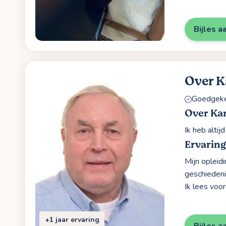
Bijles a
Over K
Goedgekeu
Over Kar
Ik heb alti
Ervaring
Mijn opleidi
geschiedeni
Ik lees voo
+1 jaar ervaring
Bijles a