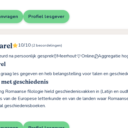
anvragen
Profiel lesgever
arel
10/10
(2 beoordelingen)
rd na persoonlijk gesprek
Meerhout
Online
Aggregatie hog
el
jd graag les gegeven en heb belangstelling voor talen en geschied
 met geschiedenis
ng Romaanse filologie hield geschiedenisvakken in (Latijn en oudhei
s van de Europese letterkunde en van de landen waar Romaanse 
ral geschiedenisboeken.
anvragen
Profiel lesgever