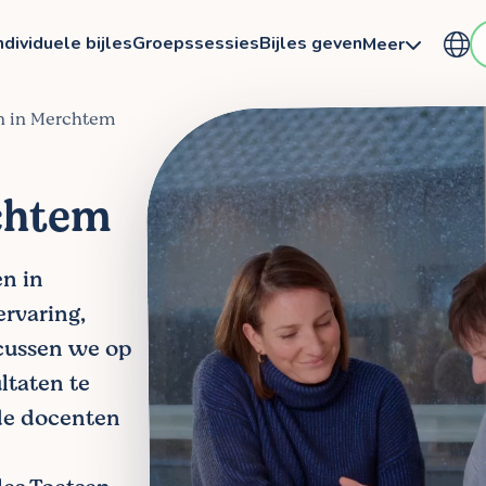
ndividuele bijles
Groepssessies
Bijles geven
Meer
en in Merchtem
rchtem
en in
ervaring,
ocussen we op
ltaten te
de docenten