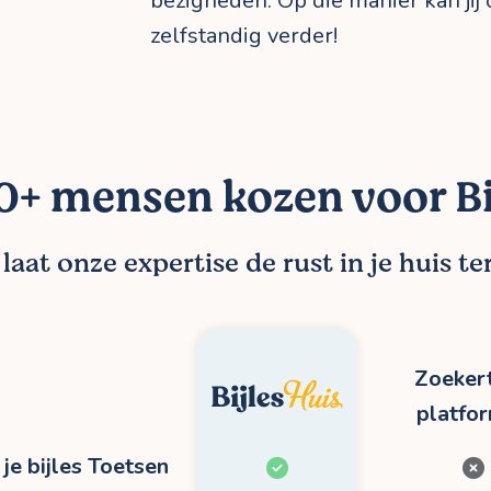
bezigheden. Op die manier kan jij o
zelfstandig verder!
+ mensen kozen voor Bi
aat onze expertise de rust in je huis t
Zoekert
platfo
je bijles Toetsen