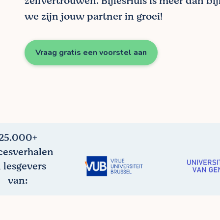
zelfvertrouwen. BijlesHuis is meer dan bij
we zijn jouw partner in groei!
Vraag gratis een voorstel aan
25.000+
cesverhalen
 lesgevers
van: