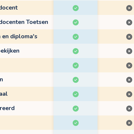
 docent
 docenten Toetsen
n en diploma's
ekijken
en
aal
treerd