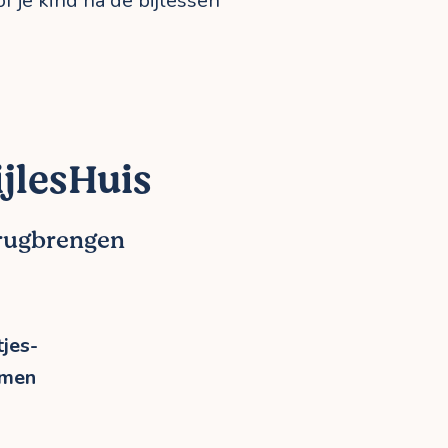
f je kind na de bijlessen
jlesHuis
erugbrengen
jes-
rmen