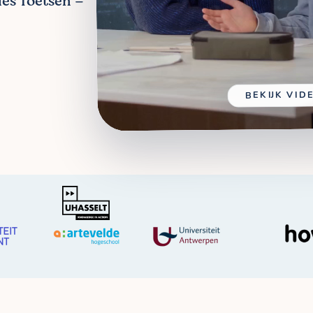
les Toetsen –
BEKIJK VID