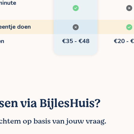
minute
eentje doen
en
€35 - €48
€20 - 
sen via BijlesHuis?
rchtem op basis van jouw vraag.