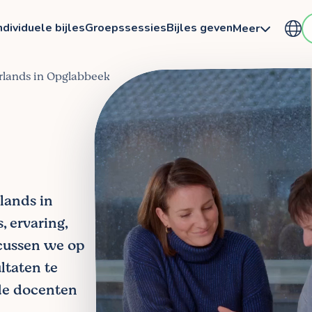
ndividuele bijles
Groepssessies
Bijles geven
Meer
erlands in Opglabbeek
rlands in
 ervaring,
ocussen we op
ltaten te
de docenten