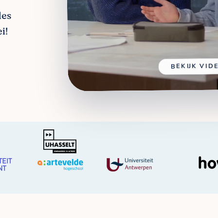
les
i!
BEKIJK VID