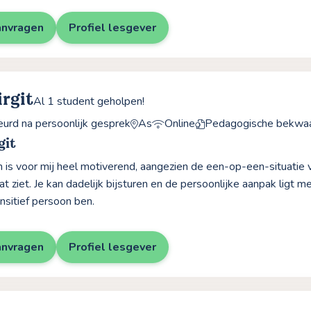
anvragen
Profiel lesgever
irgit
Al 1 student geholpen!
rd na persoonlijk gesprek
As
Online
Pedagogische bekwa
git
n is voor mij heel motiverend, aangezien de een-op-een-situatie 
at ziet. Je kan dadelijk bijsturen en de persoonlijke aanpak ligt me
sitief persoon ben.
anvragen
Profiel lesgever