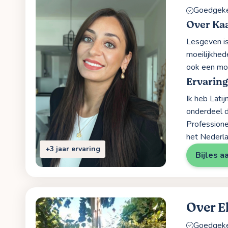
Goedgekeu
Over Kaa
Lesgeven is
moeilijkhed
ook een moo
Ervarin
Ik heb Lati
onderdeel d
Professione
het Nederla
+3 jaar ervaring
Bijles a
Over E
Goedgekeu