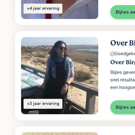
+4 jaar ervaring
Bijles a
Over B
Goedgekeu
Over Bir
Bijles geve
snel resulta
een hoogsen
+3 jaar ervaring
Bijles a