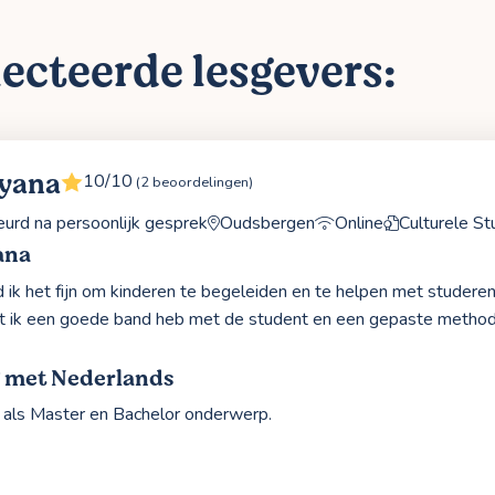
ecteerde lesgevers:
Kyana
10/10
(2 beoordelingen)
rd na persoonlijk gesprek
Oudsbergen
Online
Culturele St
ana
d ik het fijn om kinderen te begeleiden en te helpen met studeren. 
at ik een goede band heb met de student en een gepaste metho
g met Nederlands
als Master en Bachelor onderwerp.