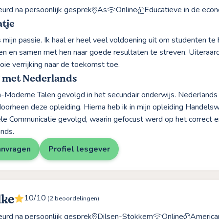
rd na persoonlijk gesprek
As
Online
Educatieve in de eco
tje
 mijn passie. Ik haal er heel veel voldoening uit om studenten te
en en samen met hen naar goede resultaten te streven. Uiteraard 
ie verrijking naar de toekomst toe.
g met Nederlands
jn-Moderne Talen gevolgd in het secundair onderwijs. Nederlands 
oorheen deze opleiding. Hierna heb ik in mijn opleiding Handel
le Communicatie gevolgd, waarin gefocust werd op het correct e
nds.
anvragen
Profiel lesgever
lke
10/10
(2 beoordelingen)
rd na persoonlijk gesprek
Dilsen-Stokkem
Online
America