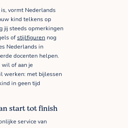
 is, vormt Nederlands
jouw kind telkens op
jg jij steeds opmerkingen
egels of
stijlfiguren
nog
les Nederlands in
erde docenten helpen.
wil of aan je
il werken: met bijlessen
ind in geen tijd
n start tot finish
onlijke service van