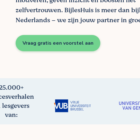
motiveren, geven inzicht en boosten het
zelfvertrouwen. BijlesHuis is meer dan bij
Nederlands – we zijn jouw partner in groe
Vraag gratis een voorstel aan
25.000+
cesverhalen
 lesgevers
van: