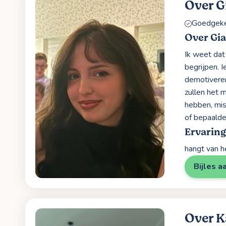
Over G
Goedgekeu
Over Gi
Ik weet dat
begrijpen. I
demotiveren
zullen het m
hebben, mis
of bepaalde
Ervarin
hangt van h
Bijles a
Over K