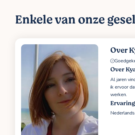
Enkele van onze gesel
Over 
Goedgekeu
Over Ky
Al jaren vin
ik ervoor d
werken.
Ervarin
Nederlands 