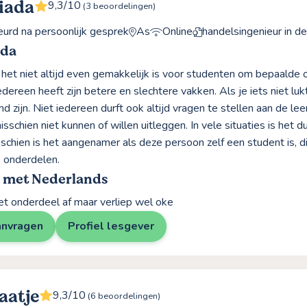
iada
9,3/10
(3 beoordelingen)
rd na persoonlijk gesprek
As
Online
handelsingenieur in de
ada
 het niet altijd even gemakkelijk is voor studenten om bepaalde 
edereen heeft zijn betere en slechtere vakken. Als je iets niet lu
d zijn. Niet iedereen durft ook altijd vragen te stellen aan de l
isschien niet kunnen of willen uitleggen. In vele situaties is het
schien is het aangenamer als deze persoon zelf een student is, 
 onderdelen.
g met Nederlands
et onderdeel af maar verliep wel oke
anvragen
Profiel lesgever
aatje
9,3/10
(6 beoordelingen)