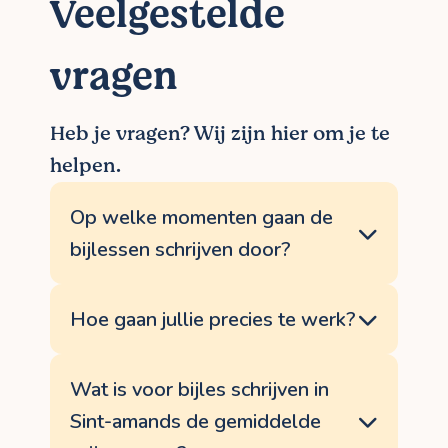
Veelgestelde
vragen
Heb je vragen? Wij zijn hier om je te
helpen.
Op welke momenten gaan de
bijlessen schrijven door?
Jij beslist zelf op welke momenten de bijles
schrijven plaatsvindt. Zowel na school
Hoe gaan jullie precies te werk?
tijdens de week, als in het weekend of in
de vakantie zijn mogelijkheden. Je spreekt
Onze werkwijze is eenvoudig: jij laat ons
zelf af met jouw docent uit Sint-amands
via de website weten waar je naar op
Wat is voor bijles schrijven in
die matcht met jouw beschikbaarheden.
zoek bent, wij bellen je op en vinden de
Sint-amands de gemiddelde
meest gepaste lesgever schrijven in de