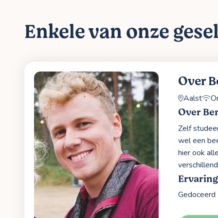
Enkele van onze gesel
Over B
Aalst
On
Over Be
Zelf studee
wel een bee
hier ook al
verschillen
Ervaring
Gedoceerd