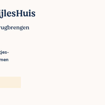
jlesHuis
erugbrengen
jes-
rmen