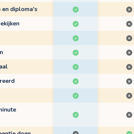
n en diploma's
ekijken
en
aal
treerd
minute
eentje doen