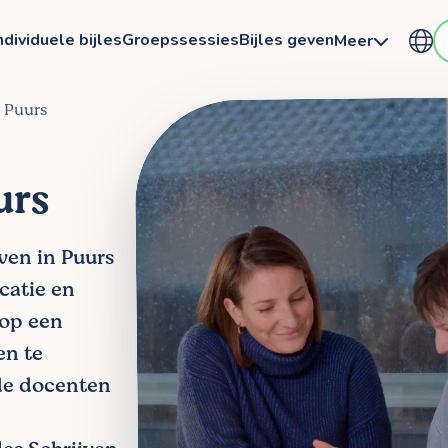
ndividuele bijles
Groepssessies
Bijles geven
Meer
n Puurs
urs
jven in Puurs
ocatie en
 op een
en te
de docenten