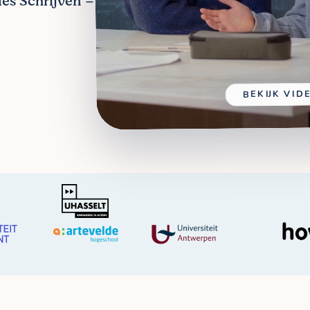
les Schrijven –
BEKIJK VID