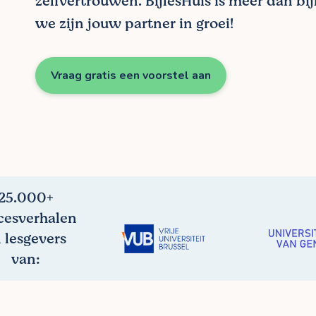
zelfvertrouwen. BijlesHuis is meer dan bij
we zijn jouw partner in groei!
Vraag gratis een voorstel aan
25.000+
cesverhalen
 lesgevers
van: