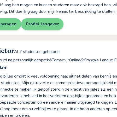
lf lang heb mogen en kunnen studeren maar ook bezorgd ben, wil
ng. Dit doe ik graag door mijn kennis ter beschikking te stellen.
anvragen
Profiel lesgever
ictor
Al 7 studenten geholpen!
rd na persoonlijk gesprek
Temse
Online
Français Langue E
tor
ag bijles omdat ik veel voldoening haal uit het delen van kennis e
 studenten. Mijn extraverte en communicatieve persoonlijkheid 
nnectie te maken. Ik geloof sterk in de kracht van bijles als een 
evorderen. Ik heb zelf in het verleden ook bijles genomen en he
 bepaalde concepten op een andere manier uitgelegd te krijgen. D
ij nog meer om nu zelf bijles te geven, in de hoop anderen op ee
ijpen en groeien.