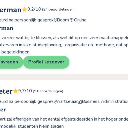
Herman
9,2/10
(24 beoordelingen)
rd na persoonlijk gesprek
Boom
Online
erman
 zozeer wat bij te klussen, als wel dit op een zeer maatschappeli
al ervaren inzake studieplanning, -organisatie en -methode, dat
e begeleidingen.
anvragen
Profiel lesgever
eter
9,7/10
(5 beoordelingen)
rd na persoonlijk gesprek
Aartselaar
Business Administratio
ter
rt zal afhangen van het aantal afgestudeerden in het hoger onder
 mogelijk studenten hierin slagen.