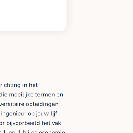
ichting in het
l die moeilijke termen en
versitaire opleidingen
genieur op jouw lijf
or bijvoorbeeld het vak
 1-op-1 bijles economie