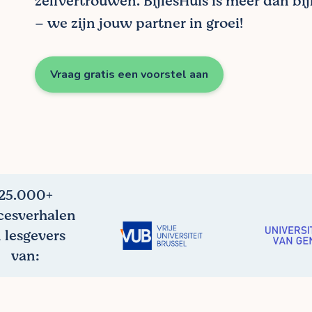
zelfvertrouwen. BijlesHuis is meer dan bi
– we zijn jouw partner in groei!
Vraag gratis een voorstel aan
25.000+
cesverhalen
 lesgevers
van: