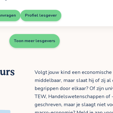
anvragen
Profiel lesgever
Toon meer lesgevers
uurs
Volgt jouw kind een economische r
middelbaar, maar slaat hij of zij a
begrippen door elkaar? Of zijn uni
TEW, Handelswetenschappen of -in
geschreven, maar je slaagt niet vo
macro-economie? Meld je aan voor