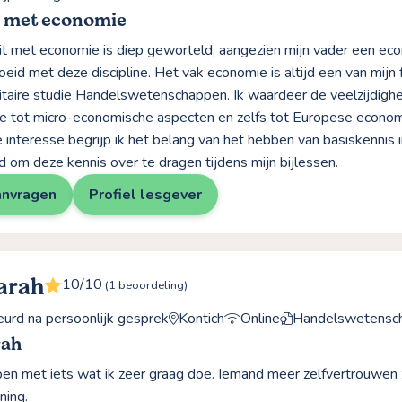
g met economie
teit met economie is diep geworteld, aangezien mijn vader een eco
eid met deze discipline. Het vak economie is altijd een van mijn
sitaire studie Handelswetenschappen. Ik waardeer de veelzijdighe
 tot micro-economische aspecten en zelfs tot Europese economi
e interesse begrijp ik het belang van het hebben van basiskennis 
 om deze kennis over te dragen tijdens mijn bijlessen.
anvragen
Profiel lesgever
arah
10/10
(1 beoordeling)
rd na persoonlijk gesprek
Kontich
Online
Handelswetensc
rah
en met iets wat ik zeer graag doe. Iemand meer zelfvertrouwen zi
ning.