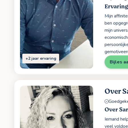
Ervarin
Mijn affini
ben opgegro
mijn univer
economische
persoonlijk
gemotiveerd
+2 jaar ervaring
Bijles a
Over S
Goedgekeu
Over Sa
Iemand help
veel voldoe