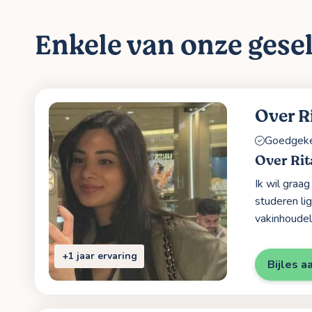
Enkele van onze gesel
Over R
Goedgekeu
Over Rit
Ik wil graa
studeren li
vakinhoudel
+1 jaar ervaring
Bijles a