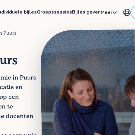
ndividuele bijles
Groepssessies
Bijles geven
Meer
n Puurs
uurs
omie in Puurs
ocatie en
 op een
en te
de docenten