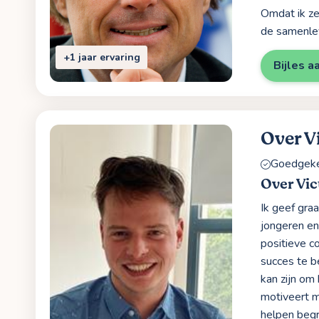
Omdat ik ze
de samenlevi
+1 jaar ervaring
Bijles a
Over V
Goedgekeu
Over Vic
Ik geef gra
jongeren en
positieve co
succes te b
kan zijn om
motiveert m
helpen begr