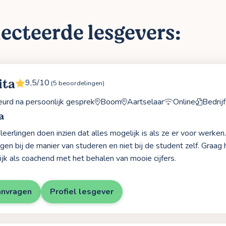
ecteerde lesgevers:
ita
9,5/10
(5 beoordelingen)
rd na persoonlijk gesprek
Boom
Aartselaar
Online
Bedrij
a
g leerlingen doen inzien dat alles mogelijk is als ze er voor werk
ggen bij de manier van studeren en niet bij de student zelf. Graa
ijk als coachend met het behalen van mooie cijfers.
anvragen
Profiel lesgever