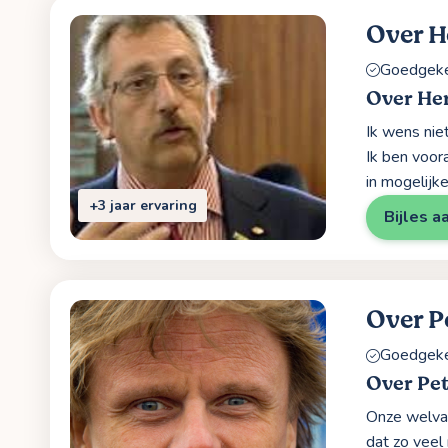
Over 
Goedgekeu
Over H
Ik wens niet
Ik ben voor
in mogelijk
+3 jaar ervaring
Bijles a
Over P
Goedgekeu
Over Pe
Onze welvaa
dat zo veel