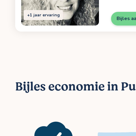
+1 jaar ervaring
Bijles a
Bijles economie in P