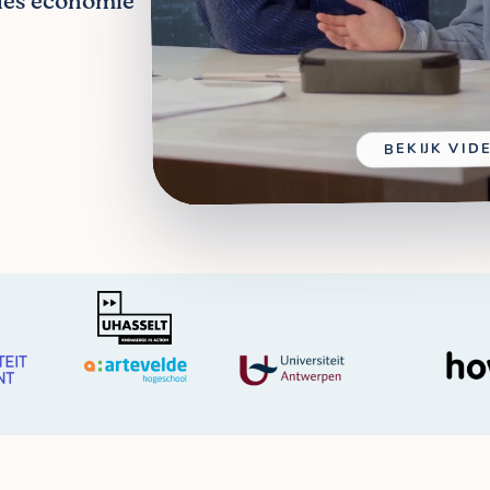
jles economie
BEKIJK VID