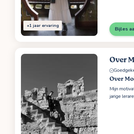
+1 jaar ervaring
Bijles a
Over 
Goedgekeu
Over M
Mijn motivat
jarige lera