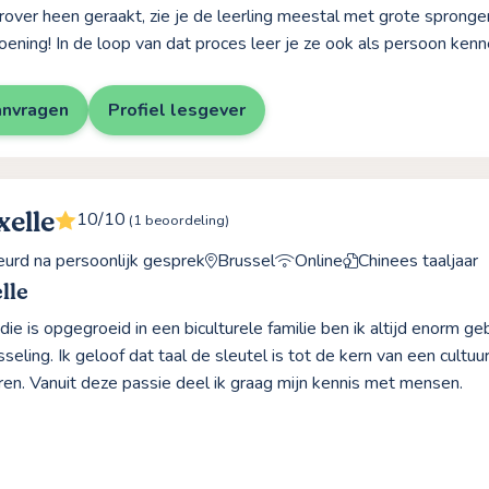
rover heen geraakt, zie je de leerling meestal met grote spronge
oening! In de loop van dat proces leer je ze ook als persoon kenne
anvragen
Profiel lesgever
xelle
10/10
(1 beoordeling)
rd na persoonlijk gesprek
Brussel
Online
Chinees taaljaar
lle
die is opgegroeid in een biculturele familie ben ik altijd enorm 
sseling. Ik geloof dat taal de sleutel is tot de kern van een cultu
ren. Vanuit deze passie deel ik graag mijn kennis met mensen.