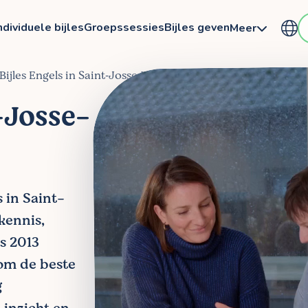
ndividuele bijles
Groepssessies
Bijles geven
Meer
Bijles Engels in Saint‑Josse‑Ten‑Noode
t-Josse-
s in Saint-
kennis,
ds 2013
om de beste
g