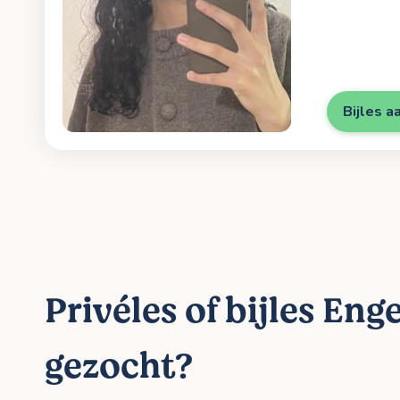
Bijles a
Privéles of bijles Eng
gezocht?