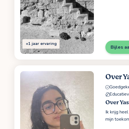
+1 jaar ervaring
Bijles a
Over Y
Goedgekeu
Educatie
Over Ya
Ik krijg he
mijn toekom