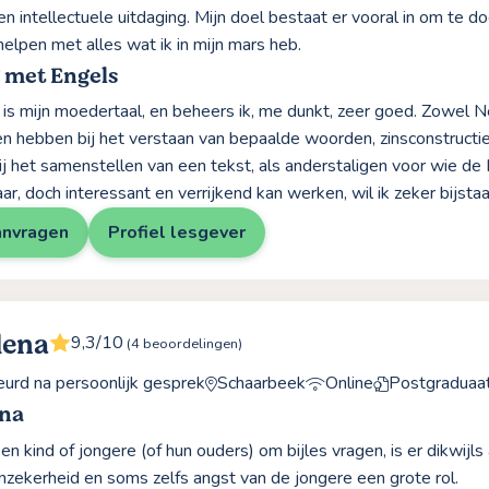
en intellectuele uitdaging. Mijn doel bestaat er vooral in om te 
elpen met alles wat ik in mijn mars heb.
 met Engels
is mijn moedertaal, en beheers ik, me dunkt, zeer goed. Zowel N
n hebben bij het verstaan van bepaalde woorden, zinsconstructie
ij het samenstellen van een tekst, als anderstaligen voor wie de
r, doch interessant en verrijkend kan werken, wil ik zeker bijstaa
anvragen
Profiel lesgever
lena
9,3/10
(4 beoordelingen)
rd na persoonlijk gesprek
Schaarbeek
Online
Postgraduaat
ena
n kind of jongere (of hun ouders) om bijles vragen, is er dikwijls
nzekerheid en soms zelfs angst van de jongere een grote rol.