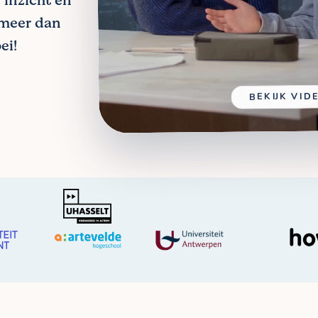
 inzicht en
 meer dan
ei!
BEKIJK VID