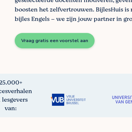
geselecteerde docenten motiveren, geven
boosten het zelfvertrouwen. BijlesHuis is
bijles Engels – we zijn jouw partner in gro
Vraag gratis een voorstel aan
25.000+
cesverhalen
 lesgevers
van: