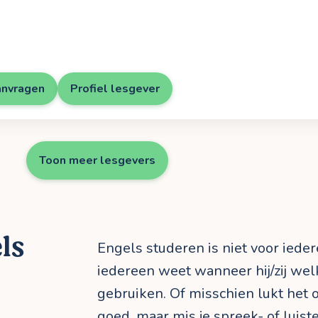
anvragen
Profiel lesgever
Toon meer lesgevers
els
Engels studeren is niet voor ieder
iedereen weet wanneer hij/zij we
gebruiken. Of misschien lukt het 
goed, maar mis je spreek- of luist