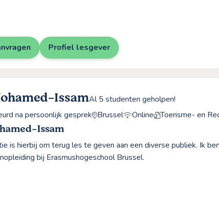
anvragen
Profiel lesgever
Mohamed-Issam
Al 5 studenten geholpen!
rd na persoonlijk gesprek
Brussel
Online
Toerisme- en Re
ohamed-Issam
ie is hierbij om terug les te geven aan een diverse publiek. Ik be
renopleiding bij Erasmushogeschool Brussel.