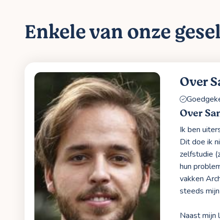
Enkele van onze gesel
Over 
Goedgekeu
Over Sa
Ik ben uite
Dit doe ik 
zelfstudie 
hun problem
vakken Arch
steeds mijn 
Naast mijn 