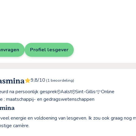
anvragen
Profiel lesgever
asmina
9,8/10
(1 beoordeling)
rd na persoonlijk gesprek
Aalst
Sint-Gillis
Online
ve : maatschappij- en gedragswetenschappen
smina
el veel energie en voldoening van lesgeven. Ik zou ook graag nog
stige carrière.