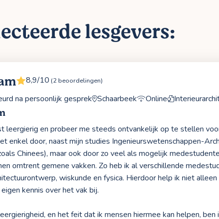
ecteerde lesgevers:
Sam
8,9/10
(2 beoordelingen)
rd na persoonlijk gesprek
Schaarbeek
Online
Interieurarchi
m
rst leergierig en probeer me steeds ontvankelijk op te stellen vo
niet enkel door, naast mijn studies Ingenieurswetenschappen-Arc
(zoals Chinees), maar ook door zo veel als mogelijk medestudente
en omtrent gemene vakken. Zo heb ik al verschillende medestud
itectuurontwerp, wiskunde en fysica. Hierdoor help ik niet alleen
eigen kennis over het vak bij.
leergierigheid, en het feit dat ik mensen hiermee kan helpen, ben