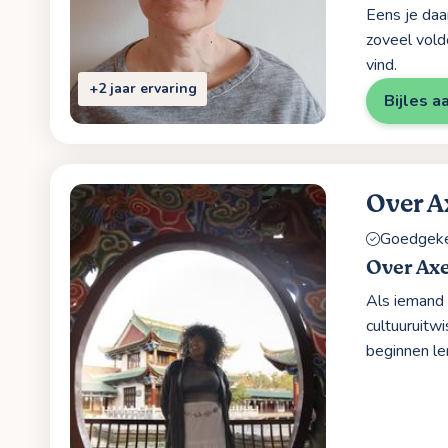
Eens je daa
zoveel vold
vind.
+2 jaar ervaring
Bijles a
Over A
Goedgekeu
Over Axe
Als iemand 
cultuuruitwi
beginnen le