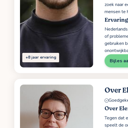
zoek naar e
mensen te h
Ervaring
Nederlands 
of probleme
gebruiken b
onontwijkbaa
+8 jaar ervaring
Bijles a
Over E
Goedgekeu
Over El
Tegen dat ee
speelt de o