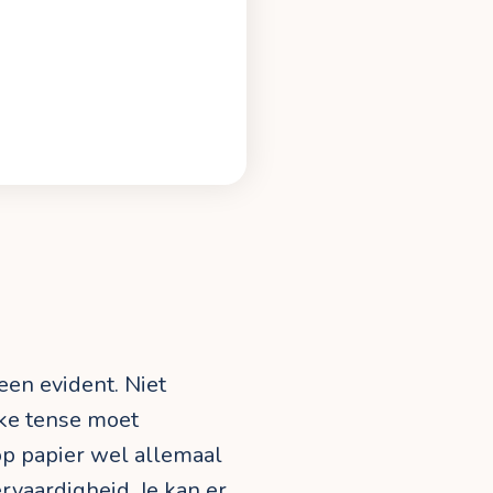
een evident. Niet
lke tense moet
op papier wel allemaal
ervaardigheid. Je kan er