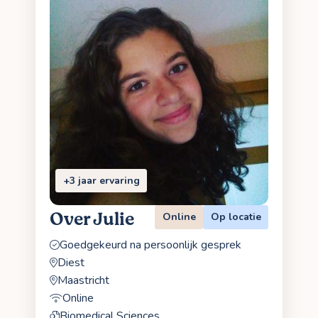
+3 jaar ervaring
Over Julie
Online
Op locatie
Goedgekeurd na persoonlijk gesprek
Diest
Maastricht
Online
Biomedical Sciences