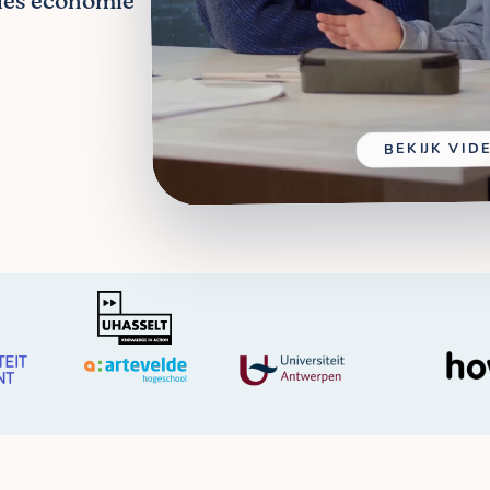
jles economie
BEKIJK VID