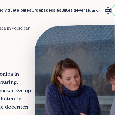
ndividuele bijles
Groepssessies
Bijles geven
Meer
nica in Vorselaar
ronica in
rvaring,
ocussen we op
ltaten te
de docenten