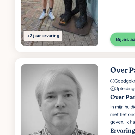
+2 jaar ervaring
Bijles a
Over P
Goedgekeu
Opleidin
Over Pat
In mijn huid
met het onde
geven. Ik ha
Ervaring