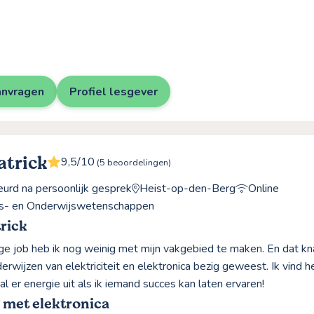
anvragen
Profiel lesgever
atrick
9,5/10
(5 beoordelingen)
rd na persoonlijk gesprek
Heist-op-den-Berg
Online
gs- en Onderwijswetenschappen
rick
ige job heb ik nog weinig met mijn vakgebied te maken. En dat kna
rwijzen van elektriciteit en elektronica bezig geweest. Ik vind het 
al er energie uit als ik iemand succes kan laten ervaren!
 met elektronica