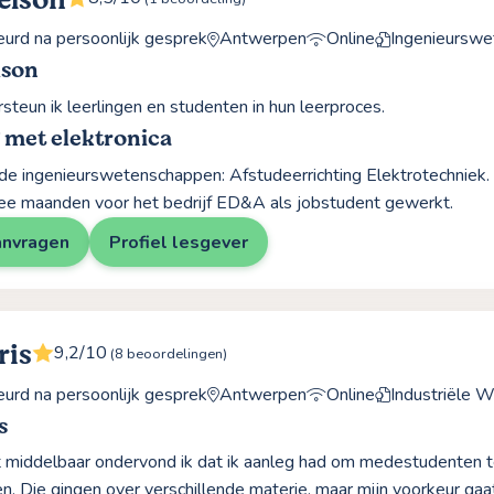
elson
rd na persoonlijk gesprek
Antwerpen
Online
Ingenieursw
lson
steun ik leerlingen en studenten in hun leerproces.
 met elektronica
 de ingenieurswetenschappen: Afstudeerrichting Elektrotechniek.
ee maanden voor het bedrijf ED&A als jobstudent gewerkt.
anvragen
Profiel lesgever
ris
9,2/10
(8 beoordelingen)
rd na persoonlijk gesprek
Antwerpen
Online
Industriële 
s
t middelbaar ondervond ik dat ik aanleg had om medestudenten t
n. Die gingen over verschillende materie, maar mijn voorkeur g