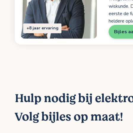
wiskunde. De
eerste de f
heldere opl
+8 jaar ervaring
Bijles a
Hulp nodig bij elektr
Volg bijles op maat!