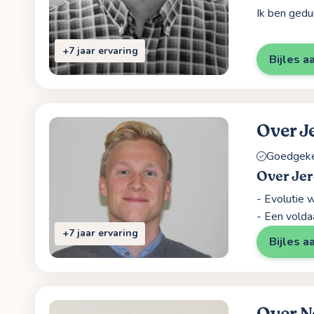
Ik ben gedu
+7 jaar ervaring
Bijles a
Over J
Goedgekeu
Over Je
- Evolutie
- Een volda
+7 jaar ervaring
Bijles a