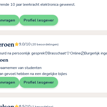
rende 10 jaar leerkracht elektronica geweest.
anvragen
Profiel lesgever
eroen
9,0/10
(20 beoordelingen)
rd na persoonlijk gesprek
Brasschaat
Online
Burgerlijk in
roen
 waarnemen van studenten
an gevoel hebben na een degelijke bijles
anvragen
Profiel lesgever
8,5/10
(1 beoordeling)