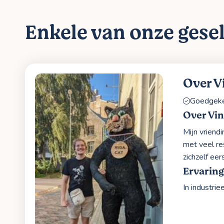
Enkele van onze gesel
Over V
Goedgekeu
Over Vi
Mijn vriend
met veel res
zichzelf eer
Ervaring
In industrie