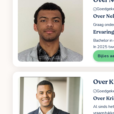
Over N
Goedgekeu
Over Ne
Graag onder
Ervaring
Bachelor in
In 2025 tw
Bijles a
Over K
Goedgekeu
Over Kri
Al sinds he
vraagstukke