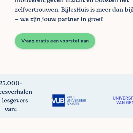
motiveren, geven inzicht en boosten het
zelfvertrouwen. BijlesHuis is meer dan bij
– we zijn jouw partner in groei!
Vraag gratis een voorstel aan
25.000+
cesverhalen
 lesgevers
van: