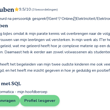
Ruben
9,5/10
(3 beoordelingen)
rd na persoonlijk gesprek
Gent
Online
Elektriciteit/Elektro
ben
ag bijles omdat ik mijn parate kennis wil overbrengen naar de vol
rouwen van mijn leerlingen wil versterken. In mijn werk als IT’er he
egeleid, wat me geleerd heeft hoe je complexe materie op een du
en. Daarnaast heb ik eerder aan zowel volwassenen als studenten
 heeft het begeleiden van mijn twee oudste kinderen me ook veel
d, en het heeft me inzicht gegeven in hoe je geduldig en positie
.
g met SQL
nformatica - mijn hoofdberoep
anvragen
Profiel lesgever