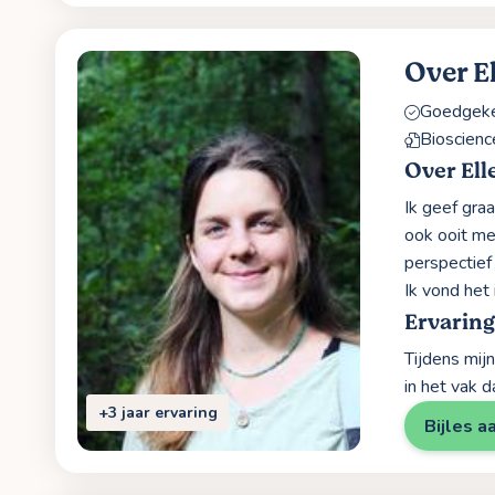
Over E
Goedgekeu
Bioscienc
Over Ell
Ik geef gra
ook ooit me
perspectief
Ik vond het 
Ervarin
Tijdens mi
in het vak 
+3 jaar ervaring
Bijles a