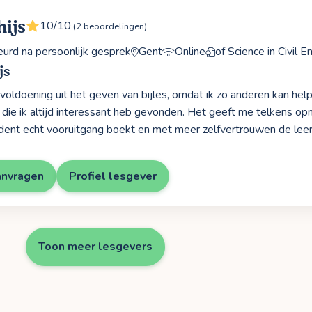
hijs
10/10
(2 beoordelingen)
rd na persoonlijk gesprek
Gent
Online
of Science in Civil E
js
 voldoening uit het geven van bijles, omdat ik zo anderen kan help
die ik altijd interessant heb gevonden. Het geeft me telkens op
dent echt vooruitgang boekt en met meer zelfvertrouwen de leers
anvragen
Profiel lesgever
Toon meer lesgevers