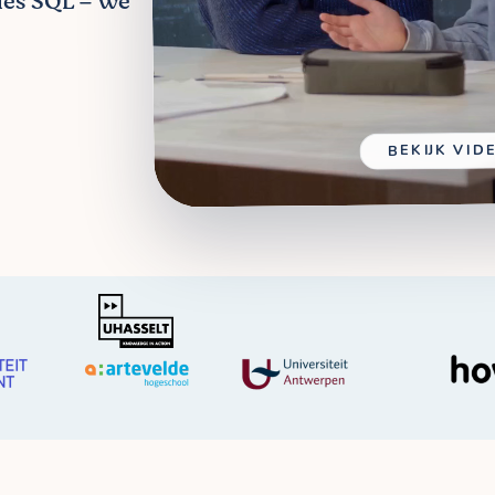
jles SQL – we
BEKIJK VID