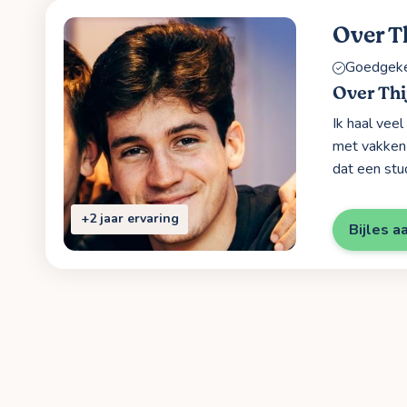
Over T
Goedgekeu
Over Thi
Ik haal veel
met vakken 
dat een stu
+2 jaar ervaring
Bijles a