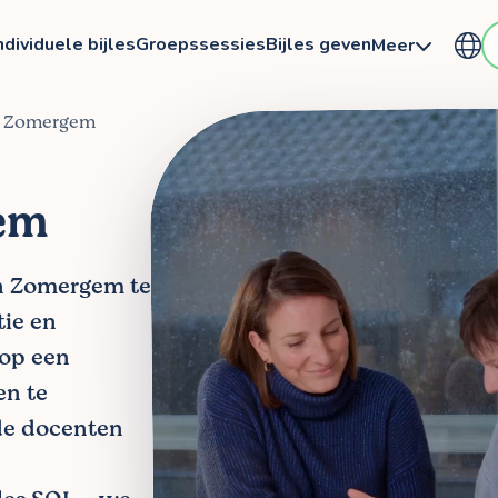
ndividuele bijles
Groepssessies
Bijles geven
Meer
in Zomergem
gem
 in Zomergem te
tie en
 op een
en te
de docenten