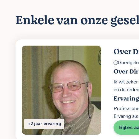
Enkele van onze gesel
Over D
Goedgekeu
Over Di
Ik wil zeke
en de reden 
Ervarin
Professione
Ervaring a
+2 jaar ervaring
Bijles a