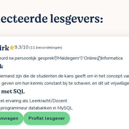
ecteerde lesgevers:
irk
9,3/10
(11 beoordelingen)
rd na persoonlijk gesprek
Maldegem
Online
Informatica
rk
r iemand zijn die de studenten de kans geeft om in het concept va
geven om hun kennis constant bij te schaven, en dit uit vrijwillig
g met SQL
el ervaring als Leerkracht/Docent
ls programmeur databanken in MySQL
anvragen
Profiel lesgever