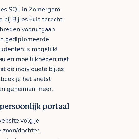
ijles SQL in Zomergem
 bij BijlesHuis terecht.
chreden vooruitgaan
een gediplomeerde
tudenten is mogelijk!
eau en moeilijkheden met
dat de individuele bijles
boek je het snelst
een geheimen meer.
 persoonlijk portaal
website volg je
e zoon/dochter,