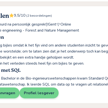
llen
9,5/10
(2 beoordelingen)
rd na persoonlijk gesprek
Gent
Online
e engineering - Forest and Nature Management
en
ag bijles omdat ik het fijn vind om andere studenten inzicht te g
e worstelde; om te laten zien dat je het onderwerp toch kan begri
 bekijkt en een extra handje geholpen wordt.
in het verleden steeds heel fijn om bijles te geven.
g met SQL
jn Bachelor in de Bio-ingenieurswetenschappen kwam Standard 
datawetenschap. Ik leerde SQL om data op te vragen uit relatione
anvragen
Profiel lesgever