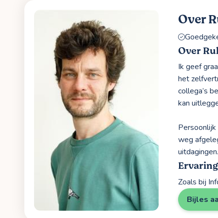
Over 
Goedgekeu
Over Ru
Ik geef gra
het zelfvert
collega’s b
kan uitlegg
Persoonlijk
weg afgeleg
uitdagingen
Ervarin
Zoals bij I
Bijles a