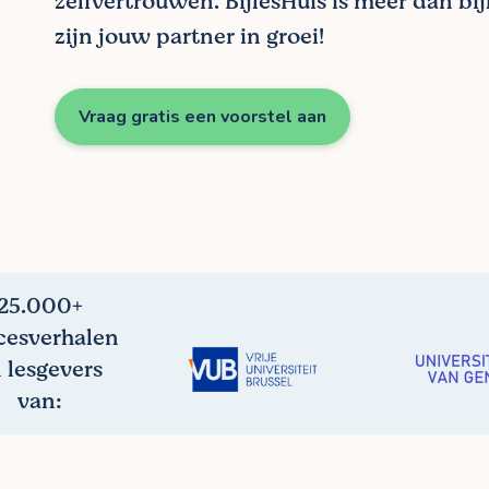
zelfvertrouwen. BijlesHuis is meer dan bi
zijn jouw partner in groei!
Vraag gratis een voorstel aan
25.000+
cesverhalen
 lesgevers
van: