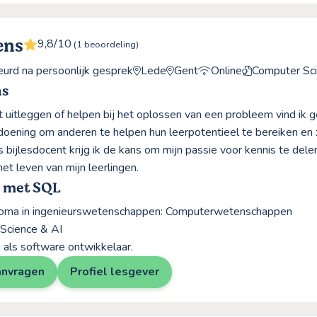
ens
9,8/10
(1 beoordeling)
rd na persoonlijk gesprek
Lede
Gent
Online
Computer Sci
ns
 uitleggen of helpen bij het oplossen van een probleem vind ik 
oening om anderen te helpen hun leerpotentieel te bereiken en 
 bijlesdocent krijg ik de kans om mijn passie voor kennis te dele
et leven van mijn leerlingen.
g met SQL
loma in ingenieurswetenschappen: Computerwetenschappen
Science & AI
 als software ontwikkelaar.
anvragen
Profiel lesgever