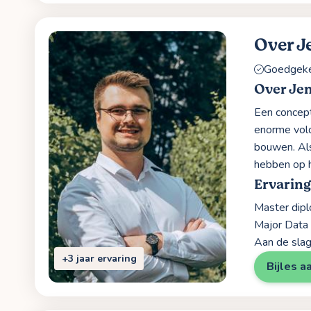
Over J
Goedgekeu
Over Je
Een concept
enorme vold
bouwen. Als
hebben op h
Ervarin
Master dip
Major Data 
Aan de slag
+3 jaar ervaring
Bijles a