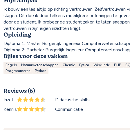
Mijn aanpak
Ik bouw een les altijd op richting vertrouwen. Zelfvertrouwen v
slagen. Dit doe ik door telkens moeilijkere oefeningen te geven
door de student. Ik probeer de student zaken te laten snappe
vertrouwen in zijn eigen inzichten krijgt.
Opleiding
Diploma 1:
Master Burgerlijk Ingenieur Computerwetenschappe
Diploma 2:
Bachelor Burgerlijk Ingenieur Computerwetenschapp
Bijles voor deze vakken
Engels
Natuurwetenschappen
Chemie
Fysica
Wiskunde
PHP
S
Programmeren
Python
Reviews (6)
Inzet
Didactische skills
Kennis
Communicatie