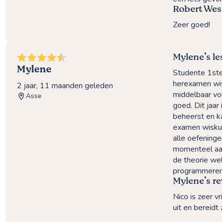
Robert Wes
Zeer goed!
Mylene’s l
Mylene
Studente 1ste
herexamen wis
2 jaar, 11 maanden geleden
middelbaar vol
Asse
goed. Dit jaar
beheerst en k
examen wiskun
alle oefeningen
momenteel aan
de theorie wel
programmeren 
Mylene’s r
Nico is zeer v
uit en bereidt