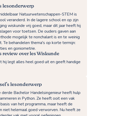
’s lesonderwerp
 middelbaar Natuurwetenschappen-STEM is
ool veranderd. In de lagere school en op zijn
ging wiskunde vrij goed, maar dit jaar heeft hij
slagen voor toetsen. De ouders gaven aan
ethode mogelijk te nonchalant is en te weinig
t. Te behandelen thema's op korte termijn:
ncties en goniometrie.
s review over les Wiskunde
 hij legt alles heel goed uit en geeft handige
sel’s lesonderwerp
e derde Bachelor Handelsingenieur heeft hulp
grammeren in Python. Ze heeft ooit een vak
basis van het programma, maar heeft de
en niet helemaal goed verworven. Nu heeft ze
rderder vak met vooral oefeningen.