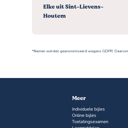
Elke uit Sint-Lievens-
Houtem
*Namen werden geanonimiseerd wegens GDPR. Daarom sta
Meer
Individuele bijles
Online bijles
Toelatingsexamen
Leermiddelen