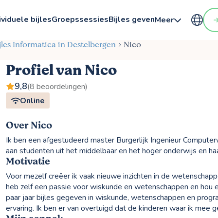
ividuele bijles
Groepssessies
Bijles geven
Meer
jles Informatica in Destelbergen
Nico
Profiel van Nico
9,8
(8 beoordelingen)
Online
Over Nico
Ik ben een afgestudeerd master Burgerlijk Ingenieur Computerw
aan studenten uit het middelbaar en het hoger onderwijs en haa
Motivatie
Voor mezelf creëer ik vaak nieuwe inzichten in de wetenschappe
heb zelf een passie voor wiskunde en wetenschappen en hou e
paar jaar bijles gegeven in wiskunde, wetenschappen en progra
ervaring. Ik ben er van overtuigd dat de kinderen waar ik mee