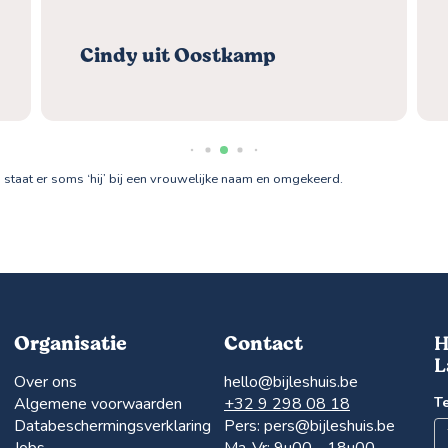
Cindy uit Oostkamp
at er soms ‘hij’ bij een vrouwelijke naam en omgekeerd.
Organisatie
Contact
H
L
Over ons
hello@bijleshuis.be
Algemene voorwaarden
+32 9 298 08 18
T
Databeschermingsverklaring
Pers:
pers@bijleshuis.be
Jobs
Ma-Vr: 9u00 - 18u00