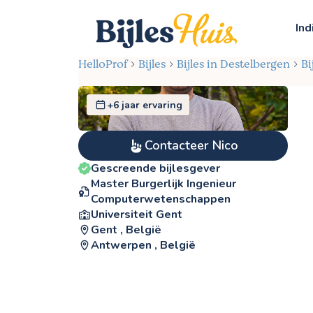
Ind
HelloProf
Bijles
Bijles in Destelbergen
Bi
+6 jaar ervaring
Contacteer Nico
Gescreende bijlesgever
Master Burgerlijk Ingenieur
Computerwetenschappen
Universiteit Gent
Gent , België
Antwerpen , België