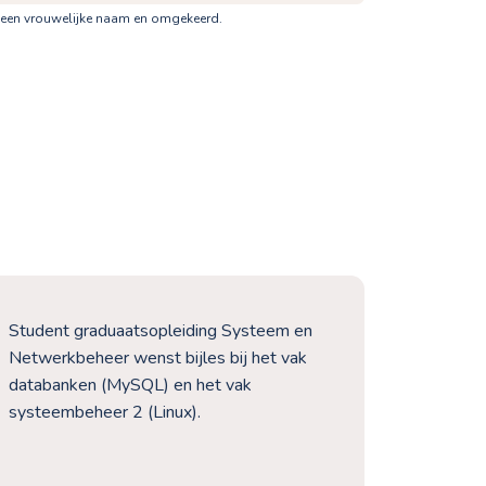
 een vrouwelijke naam en omgekeerd.
Student graduaatsopleiding Systeem en
De stude
Netwerkbeheer wenst bijles bij het vak
informat
databanken (MySQL) en het vak
de PXL-h
systeembeheer 2 (Linux).
moet exa
Big Data
De stud