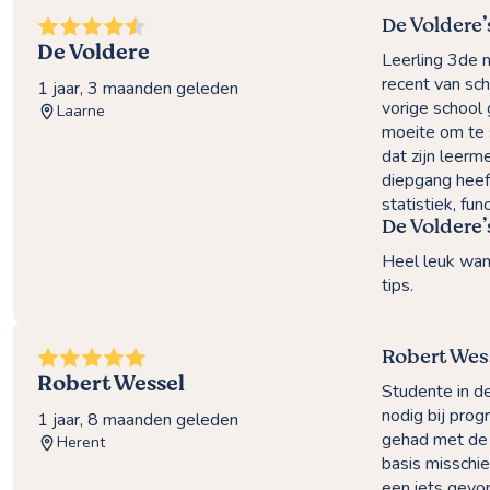
De Voldere
De Voldere
Leerling 3de
recent van sch
1 jaar, 3 maanden geleden
vorige school 
Laarne
moeite om te 
dat zijn leerm
diepgang heef
statistiek, fu
De Voldere’
Heel leuk want
tips.
Robert Wes
Robert Wessel
Studente in d
nodig bij pro
1 jaar, 8 maanden geleden
gehad met de 
Herent
basis misschi
een iets gevo