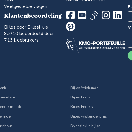
Veelgestelde vragen
E
Klantenbeoordeling
Bijles door BijlesHuis
V
9.2
/10 beoordeeld door
7131
gebruikers.
Genk
Bijles Wiskunde
Roeselare
Bijles Frans
 Dendermonde
Bijles Engels
Beringen
Bijles wiskunde: prijs
Turnhout
Dyscalculie bijles