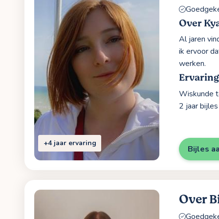
Goedgekeu
Over Ky
Al jaren vin
ik ervoor d
werken.
Ervarin
Wiskunde to
2 jaar bijle
+4 jaar ervaring
Bijles a
Over B
Goedgekeu