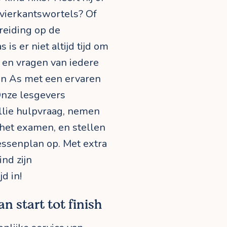
 vierkantswortels? Of
ereiding op de
s is er niet altijd tijd om
n en vragen van iedere
 in As met een ervaren
 Onze lesgevers
ullie hulpvraag, nemen
f het examen, en stellen
essenplan op. Met extra
ind zijn
d in!
n start tot finish