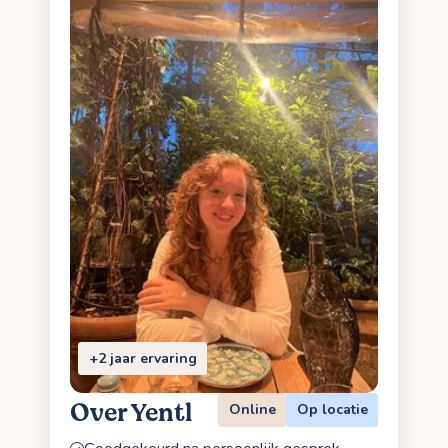
+2 jaar ervaring
Over Yentl
Online
Op locatie